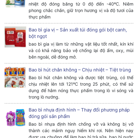
nhiệt độ đóng băng từ 0 độ đến -40ºC. Niêm
phong chắc chắn, giữ trọn hương vị và độ tươi của
thực phẩm
Bao bì gia vị – Sản xuất túi đóng gói bột canh,
bột ngọt
bao bì gia vị làm từ những vật liệu tốt nhất, kín khí
và có khả năng bảo vệ chống lại độ ẩm, oxy, mùi
bên ngoài, dễ đóng mở.
Bao bì hút chân không – Chịu nhiệt – Tiệt trùng
Bao bì hút chân không và được tiệt trùng, có thể
chịu nhiệt lên tới 121ºC trong 25 phút, có thể sử
dụng để hâm nóng thực phẩm trong lò vi sóng và
trong lò nướng.
Bao bì nhựa định hình – Thay đổi phương pháp
đóng gói sản phẩm
Bao bì nhựa định hình chống vỡ và không bị vỡ
thành các mảnh nguy hiểm khi rơi. Nên hiện nay
được ưa chuộng để làm bao bì trà sữa, bao bì nước