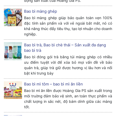
động sản xuất của Hoàng Gia PS.
Bao bì màng ghép
Bao bì màng ghép giúp bảo quản toàn vẹn 100%
đặc tính sản phẩm và với vẻ ngoài bắt mắt, nó có
khả năng thúc đẩy tiêu thụ, tạo lợi nhuận cho doanh
nghiệp.
Bao bì trà, Bao bì chè thái – Sản xuất đa dạng
bao bì trà
Bao bì đóng gói trà bằng túi màng ghép có nhiều
ưu điểm tuyệt vời để xóa bỏ mọi vấn đề về bảo
quản trà, giúp trà giữ được hương vị lâu hơn và nổi
bật khi trưng bày
Bao bì mì tôm – bao bì mì ăn liền
Bao bì mì ăn liền đuợc Hoàng Gia PS sản xuất trong
môi truờng đảm bảo vệ sinh, an toàn thực phẩm và
chất lượng in sắc nét, độ bám dính giữa các màng
tốt.