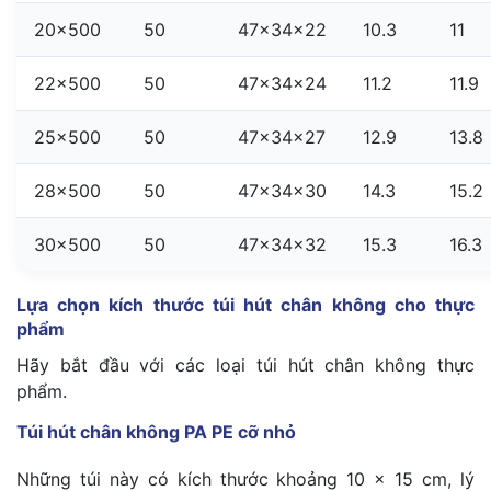
20×500
50
47x34x22
10.3
11
22×500
50
47x34x24
11.2
11.9
25×500
50
47x34x27
12.9
13.8
28×500
50
47x34x30
14.3
15.2
30×500
50
47x34x32
15.3
16.3
Lựa chọn kích thước túi hút chân không cho thực
phẩm
Hãy bắt đầu với các loại túi hút chân không thực
phẩm.
Túi hút chân không PA PE cỡ nhỏ
Những túi này có kích thước khoảng
10 x 15
cm, lý