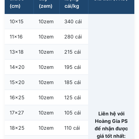
(cm)
(zem)
cái/kg
10×15
10zem
340 cái
11×16
10zem
280 cái
13×18
10zem
215 cái
14×20
10zem
195 cái
15×20
10zem
185 cái
16×25
10zem
125 cái
17×27
10zem
105 cái
Liên hệ với
Hoàng Gia PS
18×25
10zem
110 cái
để nhận được
giá tốt nhất: