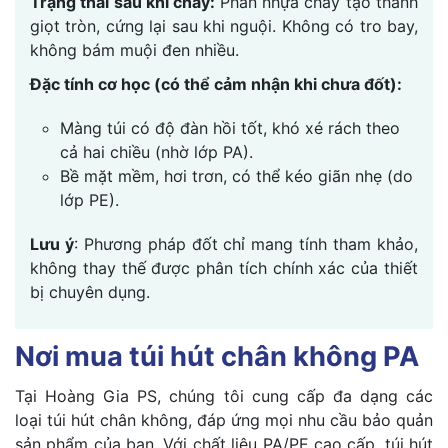
Trạng thái sau khi cháy:
Phần nhựa chảy tạo thành
giọt tròn, cứng lại sau khi nguội. Không có tro bay,
không bám muội đen nhiều.
Đặc tính cơ học (có thể cảm nhận khi chưa đốt):
Màng túi có độ đàn hồi tốt, khó xé rách theo
cả hai chiều (nhờ lớp PA).
Bề mặt mềm, hơi trơn, có thể kéo giãn nhẹ (do
lớp PE).
Lưu ý
: Phương pháp đốt chỉ mang tính tham khảo,
không thay thế được phân tích chính xác của thiết
bị chuyên dụng.
Nơi mua túi hút chân không PA
Tại Hoàng Gia PS, chúng tôi cung cấp đa dạng các
loại túi hút chân không, đáp ứng mọi nhu cầu bảo quản
sản phẩm của bạn. Với chất liệu PA/PE cao cấp, túi hút