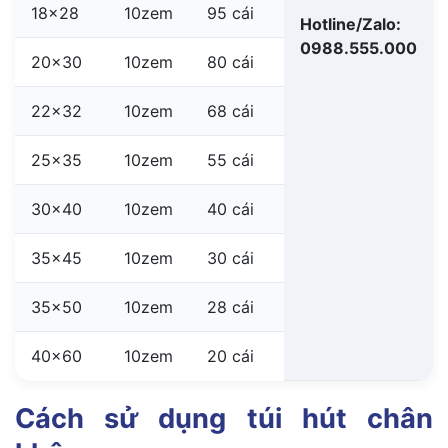
18×28
10zem
95 cái
Hotline/Zalo:
0988.555.000
20×30
10zem
80 cái
22×32
10zem
68 cái
25×35
10zem
55 cái
30×40
10zem
40 cái
35×45
10zem
30 cái
35×50
10zem
28 cái
40×60
10zem
20 cái
Cách sử dụng túi hút chân