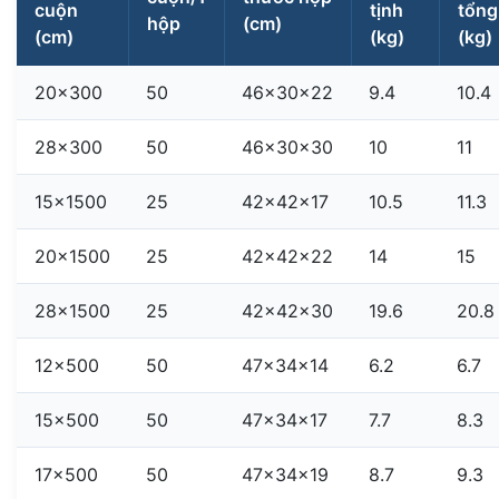
cuộn
tịnh
tổng
hộp
(cm)
(cm)
(kg)
(kg)
20×300
50
46x30x22
9.4
10.4
28×300
50
46x30x30
10
11
15×1500
25
42x42x17
10.5
11.3
20×1500
25
42x42x22
14
15
28×1500
25
42x42x30
19.6
20.8
12×500
50
47x34x14
6.2
6.7
15×500
50
47x34x17
7.7
8.3
17×500
50
47x34x19
8.7
9.3