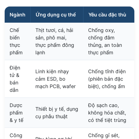
Ngành
Ứng dụng cụ thể
Yêu cầu đặc thù
Chế
Thịt tươi, cá, hải
Chống oxy,
biến
sản, phô mai,
chống đâm
thực
thực phẩm đông
thủng, an toàn
phẩm
lạnh
thực phẩm
Điện
Linh kiện nhạy
Chống tĩnh điện
tử &
cảm ESD, bo
(phiên bản đặc
bán
mạch PCB, wafer
biệt), chống ẩm
dẫn
Dược
Độ sạch cao,
Thiết bị y tế, dụng
phẩm
không hóa chất,
cụ phẫu thuật
& y tế
có thể tiệt trùng
Công
Chống gỉ sét,