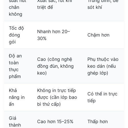
suất hút
Xuất sắc, rút khí
Trung bình, dễ
chân
triệt để
sót khí
không
Tốc độ
Nhanh hơn 20–
đóng
Chậm hơn
30%
gói
Độ an
Cao (công nghệ
Phụ thuộc vào
toàn
đồng đùn, không
keo dán (nếu
thực
keo)
ghép lớp)
phẩm
Khả
Không in trực tiếp
Có thể in trực
năng in
được (cần lớp bao
tiếp
ấn
bì thứ cấp)
Giá
Cao hơn 15–25%
Thấp hơn
thành