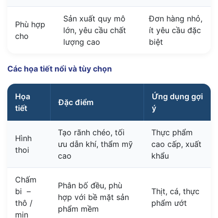
Sản xuất quy mô
Đơn hàng nhỏ,
Phù hợp
lớn, yêu cầu chất
ít yêu cầu đặc
cho
lượng cao
biệt
Các họa tiết nổi và tùy chọn
Họa
Ứng dụng gợi
Đặc điểm
tiết
ý
Tạo rãnh chéo, tối
Thực phẩm
Hình
ưu dẫn khí, thẩm mỹ
cao cấp, xuất
thoi
cao
khẩu
Chấm
Phân bố đều, phù
bi –
Thịt, cá, thực
hợp với bề mặt sản
thô /
phẩm ướt
phẩm mềm
mịn