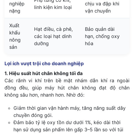
Phụ tùng cơ khí,
nghiệp
chịu va đập khi
linh kiện kim loại
nặng
vận chuyển
Xuất
Hạt điều, cà phê,
Bảo quản dài
khẩu
các loại hạt dinh
hạn, chống oxy
nông
dưỡng
hóa
sản
Lợi ích vượt trội cho doanh nghiệp
1. Hiệu suất hút chân không tối đa
Các rãnh vi khí trên bề mặt nhám dẫn khí ra ngoài
đồng đều, giúp máy hút chân không đạt độ chân
không sâu hơn, nhanh hơn. Nhờ đó:
Giảm thời gian vận hành máy, tăng năng suất dây
chuyền đóng gói.
Đảm bảo tỷ lệ oxy tồn dư dưới 1%, kéo dài thời
hạn sử dụng sản phẩm lên gấp 3–5 lần so với túi