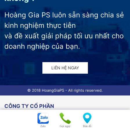
Hoàng Gia PS luôn sẵn sàng chia sẻ
kinh nghiệm thực tiễn
và đề xuất giải pháp tối ưu nhất cho
doanh nghiệp của bạn.
LIÊN HỆ NGAY
© 2018 HoangGiaPS - All rights reserved.
CÔNG TY CỔ PHẦN
GIẢI PHÁP ĐÓNG GÓI HOÀNG GIA
Địa chỉ : Tòa nhà ACCI, 210 Lê Trọng Tấn, Thanh
Zalo
Gọi ngay
Bản đồ