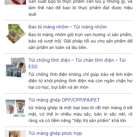
Sản xuất bao bì thực phẩm cần lưu ý những gì, và
làm thế nào để bao bì thực phẩm đạt được hiệu
quả
Bao bì màng nhôm – Túi màng nhôm
Bao bì màng nhôm giữ trọn vẹn hương vị sản phẩm,
bảo vệ vượt trội. Giải pháp tối ưu cho sản phẩm để
sản phẩm an toàn và lâu bền.
Túi chống tĩnh điện – Túi chắn tĩnh điện – Túi
ESD
Túi chống tĩnh điện không chỉ giúp bảo vệ linh kiện
điện tử khỏi phóng tĩnh điện mà còn ngăn chặn hư
hại cơ học, bụi bẩn và ăn mòn
Túi màng ghép OPP/CPP/PA/PET
túi màng ghép là một loại bao bì rất mịn màng ở bề
mặt, có thể in nhiều màu sắc, bản in sắc nét, rõ
ràng và có tiềm năng "tiếp thị sản phẩm" khá lớn
Túi màng ghép phức hợp