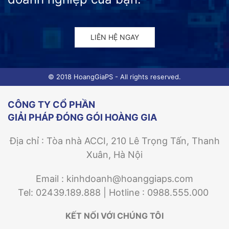
LIÊN HỆ NGAY
© 2018 HoangGiaPS - All rights reserved.
CÔNG TY CỔ PHẦN
GIẢI PHÁP ĐÓNG GÓI HOÀNG GIA
Địa chỉ : Tòa nhà ACCI, 210 Lê Trọng Tấn, Thanh
Xuân, Hà Nội
Email : kinhdoanh@hoanggiaps.com
Tel: 02439.189.888 | Hotline : 0988.555.000
KẾT NỐI VỚI CHÚNG TÔI