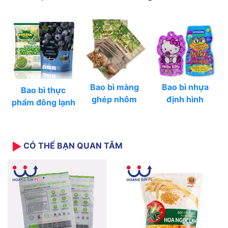
Bao bì màng
Bao bì nhựa
Bao bì thực
ghép nhôm
định hình
phẩm đông lạnh
CÓ THỂ BẠN QUAN TÂM