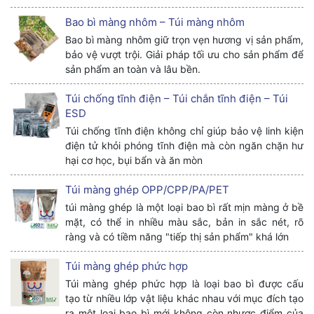
Bao bì màng nhôm – Túi màng nhôm
Bao bì màng nhôm giữ trọn vẹn hương vị sản phẩm,
bảo vệ vượt trội. Giải pháp tối ưu cho sản phẩm để
sản phẩm an toàn và lâu bền.
Túi chống tĩnh điện – Túi chắn tĩnh điện – Túi
ESD
Túi chống tĩnh điện không chỉ giúp bảo vệ linh kiện
điện tử khỏi phóng tĩnh điện mà còn ngăn chặn hư
hại cơ học, bụi bẩn và ăn mòn
Túi màng ghép OPP/CPP/PA/PET
túi màng ghép là một loại bao bì rất mịn màng ở bề
mặt, có thể in nhiều màu sắc, bản in sắc nét, rõ
ràng và có tiềm năng "tiếp thị sản phẩm" khá lớn
Túi màng ghép phức hợp
Túi màng ghép phức hợp là loại bao bì được cấu
tạo từ nhiều lớp vật liệu khác nhau với mục đích tạo
ra một loại bao bì mới không còn nhược điểm của