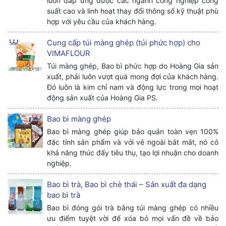
luôn đáp ứng được các ngành công nghiệp công
suất cao và linh hoạt thay đổi thông số kỹ thuật phù
hợp với yêu cầu của khách hàng.
Cung cấp túi màng ghép (túi phức hợp) cho
VIMAFLOUR
Túi màng ghép, Bao bì phức hợp do Hoàng Gia sản
xuất, phải luôn vượt quá mong đợi của khách hàng.
Đó luôn là kim chỉ nam và động lực trong mọi hoạt
động sản xuất của Hoàng Gia PS.
Bao bì màng ghép
Bao bì màng ghép giúp bảo quản toàn vẹn 100%
đặc tính sản phẩm và với vẻ ngoài bắt mắt, nó có
khả năng thúc đẩy tiêu thụ, tạo lợi nhuận cho doanh
nghiệp.
Bao bì trà, Bao bì chè thái – Sản xuất đa dạng
bao bì trà
Bao bì đóng gói trà bằng túi màng ghép có nhiều
ưu điểm tuyệt vời để xóa bỏ mọi vấn đề về bảo