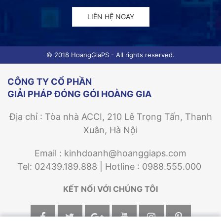
LIÊN HỆ NGAY
© 2018 HoangGiaPS - All rights reserved.
CÔNG TY CỔ PHẦN
GIẢI PHÁP ĐÓNG GÓI HOÀNG GIA
Địa chỉ : Tòa nhà ACCI, 210 Lê Trọng Tấn, Thanh
Xuân, Hà Nội
Email : kinhdoanh@hoanggiaps.com
Tel: 02439.189.888 | Hotline : 0988.555.000
KẾT NỐI VỚI CHÚNG TÔI