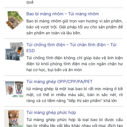
quả
Bao bì màng nhôm – Túi màng nhôm
Bao bì màng nhôm giữ trọn vẹn hương vị sản phẩm,
bảo vệ vượt trội. Giải pháp tối ưu cho sản phẩm để
sản phẩm an toàn và lâu bền.
Túi chống tĩnh điện – Túi chắn tĩnh điện – Túi
ESD
Túi chống tĩnh điện không chỉ giúp bảo vệ linh kiện
điện tử khỏi phóng tĩnh điện mà còn ngăn chặn hư
hại cơ học, bụi bẩn và ăn mòn
Túi màng ghép OPP/CPP/PA/PET
túi màng ghép là một loại bao bì rất mịn màng ở bề
mặt, có thể in nhiều màu sắc, bản in sắc nét, rõ
ràng và có tiềm năng "tiếp thị sản phẩm" khá lớn
Túi màng ghép phức hợp
Túi màng ghép phức hợp là loại bao bì được cấu
tạo từ nhiều lớp vật liệu khác nhau với mục đích tạo