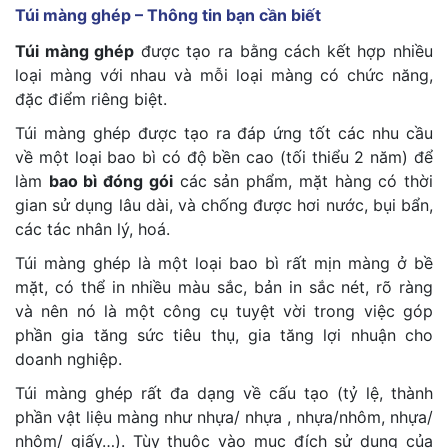
Túi màng ghép – Thông tin bạn cần biết
Túi màng ghép
được tạo ra bằng cách kết hợp nhiều
loại màng với nhau và mỗi loại màng có chức năng,
đặc điểm riêng biệt.
Túi màng ghép được tạo ra đáp ứng tốt các nhu cầu
về một loại bao bì có độ bền cao (tối thiểu 2 năm) để
làm
bao bì đóng gói
các sản phẩm, mặt hàng có thời
gian sử dụng lâu dài, và chống được hơi nước, bụi bẩn,
các tác nhân lý, hoá.
Túi màng ghép là một loại bao bì rất mịn màng ở bề
mặt, có thể in nhiều màu sắc, bản in sắc nét, rõ ràng
và nên nó là một công cụ tuyệt vời trong việc góp
phần gia tăng sức tiêu thụ, gia tăng lợi nhuận cho
doanh nghiệp.
Túi màng ghép rất đa dạng về cấu tạo (tỷ lệ, thành
phần vật liệu màng như nhựa/ nhựa , nhựa/nhôm, nhựa/
nhôm/ giấy…). Tùy thuộc vào mục đích sử dụng của