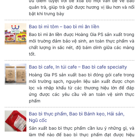
ưu điểm tuyệt vời để xóa bỏ mọi vấn đề về bảo
quản trà, giúp trà giữ được hương vị lâu hơn và nổi
bật khi trưng bày
Bao bì mì tôm – bao bì mì ăn liền
Bao bì mì ăn liền đuợc Hoàng Gia PS sản xuất trong
môi truờng đảm bảo vệ sinh, an toàn thực phẩm và
chất lượng in sắc nét, độ bám dính giữa các màng
tốt.
Bao bì cafe, In túi cafe – Bao bì cafe specialty
Hoàng Gia PS sản xuất bao bì đóng gói cafe trong
môi trường sạch, nguyên liệu sản xuất được chọn
lọc và nhập khẩu từ các thương hiệu lớn để đáp
ứng được các yêu cầu về an toàn vệ sinh thực
phẩm
Bao bì thực phẩm, Bao bì Bánh kẹo, Hải sản,
Ngũ cốc
Sản xuất bao bì thực phẩm cần lưu ý những gì, và
làm thế nào để bao bì thực phẩm đạt được hiệu