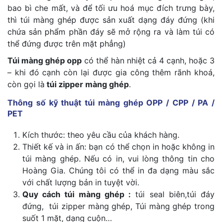
bao bì che mất, và để tối ưu hoá mục đích trưng bày,
thì túi màng ghép được sản xuất dạng đáy đứng (khi
chứa sản phẩm phần đáy sẽ mở rộng ra và làm túi có
thể đứng được trên mặt phẳng)
Túi màng ghép opp
có thể hàn nhiệt cả 4 cạnh, hoặc 3
– khi đó cạnh còn lại được gia công thêm rãnh khoá,
còn gọi là
túi zipper màng ghép
.
Thông số kỹ thuật túi màng ghép OPP / CPP / PA /
PET
Kích thước: theo yêu cầu của khách hàng.
Thiết kế và in ấn: bạn có thể chọn in hoặc không in
túi màng ghép. Nếu có in, vui lòng thông tin cho
Hoàng Gia. Chúng tôi có thể in đa dạng màu sắc
với chất lượng bản in tuyệt vời.
Quy cách túi màng ghép :
túi seal biên,túi đáy
đứng, túi zipper màng ghép, Túi màng ghép trong
suốt 1 mặt, dạng cuộn…