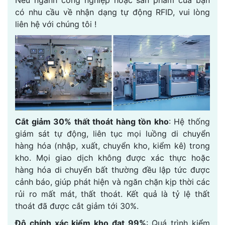
Nếu ngành công nghiệp hoặc sản phẩm của bạn
có nhu cầu về nhận dạng tự động RFID, vui lòng
liên hệ với chúng tôi !
Cắt giảm 30% thất thoát hàng tồn kho
: Hệ thống
giám sát tự động, liên tục mọi luồng di chuyển
hàng hóa (nhập, xuất, chuyển kho, kiểm kê) trong
kho. Mọi giao dịch không được xác thực hoặc
hàng hóa di chuyển bất thường đều lập tức được
cảnh báo, giúp phát hiện và ngăn chặn kịp thời các
rủi ro mất mát, thất thoát. Kết quả là tỷ lệ thất
thoát đã được cắt giảm tới 30%.
Độ chính xác kiểm kho đạt 99%
: Quá trình kiểm