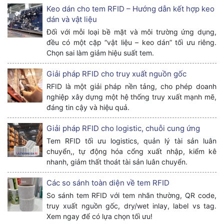
Keo dán cho tem RFID – Hướng dẫn kết hợp keo
dán và vật liệu
Đối với mỗi loại bề mặt và môi trường ứng dụng,
đều có một cặp “vật liệu – keo dán” tối ưu riêng.
Chọn sai làm giảm hiệu suất tem.
Giải pháp RFID cho truy xuất nguồn gốc
RFID là một giải pháp nền tảng, cho phép doanh
nghiệp xây dựng một hệ thống truy xuất mạnh mẽ,
đáng tin cậy và hiệu quả.
Giải pháp RFID cho logistic, chuỗi cung ứng
Tem RFID tối ưu logistics, quản lý tài sản luân
chuyển,, tự động hóa cổng xuất nhập, kiểm kê
nhanh, giảm thất thoát tài sản luân chuyển.
Các so sánh toàn diện về tem RFID
So sánh tem RFID với tem nhãn thường, QR code,
truy xuất nguồn gốc, dry/wet inlay, label vs tag.
Xem ngay để có lựa chọn tối ưu!