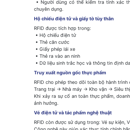
• Người dùng có thể kiểm tra tính xác 
chuyên dụng.
Hộ chiếu điện tử và giấy tờ tùy thân
RFID được tích hợp trong:
• Hộ chiếu điện tử
• Thẻ căn cước
• Giấy phép lái xe
• Thẻ ra vào an ninh
• Dữ liệu sinh trắc học và thông tin định d
Truy xuất nguồn gốc thực phẩm
RFID cho phép theo dõi toàn bộ hành trình
Trang trại → Nhà máy → Kho vận → Siêu thị
Khi xảy ra sự cố an toàn thực phẩm, doan
ảnh hưởng.
Vé điện tử và tác phẩm nghệ thuật
RFID còn được sử dụng trong: Vé sự kiện, V
Công nghệ này giúp xác thực tính chính hã