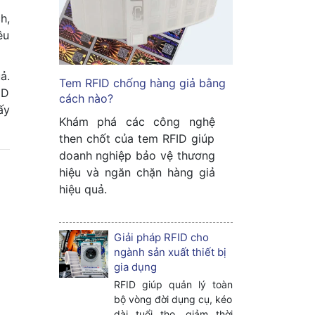
h,
êu
ả.
Tem RFID chống hàng giả bằng
ID
cách nào?
ấy
Khám phá các công nghệ
then chốt của tem RFID giúp
doanh nghiệp bảo vệ thương
hiệu và ngăn chặn hàng giả
hiệu quả.
Giải pháp RFID cho
ngành sản xuất thiết bị
gia dụng
RFID giúp quản lý toàn
bộ vòng đời dụng cụ, kéo
dài tuổi thọ, giảm thời