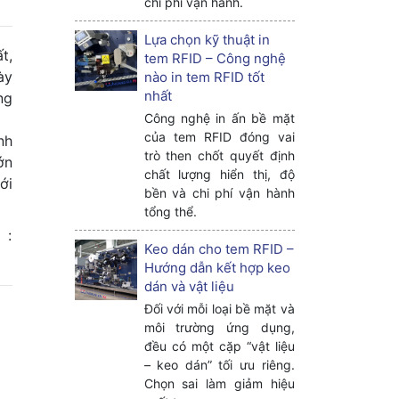
chi phí vận hành.
Lựa chọn kỹ thuật in
t,
tem RFID – Công nghệ
ày
nào in tem RFID tốt
nhất
ng
Công nghệ in ấn bề mặt
của tem RFID đóng vai
nh
trò then chốt quyết định
ớn
chất lượng hiển thị, độ
ới
bền và chi phí vận hành
tổng thể.
 :
Keo dán cho tem RFID –
Hướng dẫn kết hợp keo
dán và vật liệu
Đối với mỗi loại bề mặt và
môi trường ứng dụng,
đều có một cặp “vật liệu
– keo dán” tối ưu riêng.
Chọn sai làm giảm hiệu