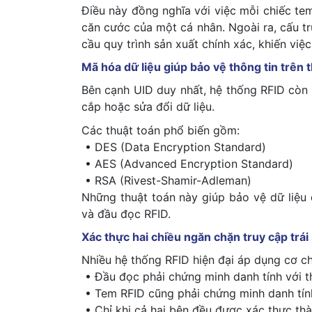
Điều này đồng nghĩa với việc mỗi chiếc tem
căn cước của một cá nhân. Ngoài ra, cấu tr
cầu quy trình sản xuất chính xác, khiến việ
Mã hóa dữ liệu giúp bảo vệ thông tin trên 
Bên cạnh UID duy nhất, hệ thống RFID còn
cắp hoặc sửa đổi dữ liệu.
Các thuật toán phổ biến gồm:
• DES (Data Encryption Standard)
• AES (Advanced Encryption Standard)
• RSA (Rivest-Shamir-Adleman)
Những thuật toán này giúp bảo vệ dữ liệu 
và đầu đọc RFID.
Xác thực hai chiều ngăn chặn truy cập trái
Nhiều hệ thống RFID hiện đại áp dụng cơ ch
• Đầu đọc phải chứng minh danh tính với t
• Tem RFID cũng phải chứng minh danh tín
• Chỉ khi cả hai bên đều được xác thực thàn