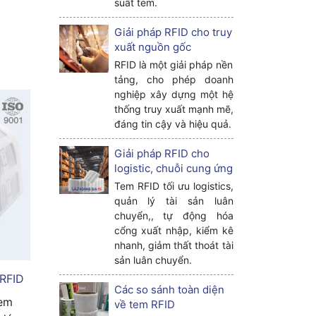
suất tem.
Giải pháp RFID cho truy
xuất nguồn gốc
RFID là một giải pháp nền
tảng, cho phép doanh
nghiệp xây dựng một hệ
thống truy xuất mạnh mẽ,
đáng tin cậy và hiệu quả.
Giải pháp RFID cho
logistic, chuỗi cung ứng
Tem RFID tối ưu logistics,
quản lý tài sản luân
chuyển,, tự động hóa
cổng xuất nhập, kiểm kê
nhanh, giảm thất thoát tài
sản luân chuyển.
RFID
Các so sánh toàn diện
tem
về tem RFID