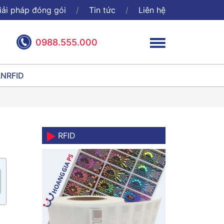
iải pháp đóng gói
Tin tức
Liên hệ
0988.555.000
ÃN
RFID
RFID