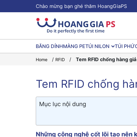
Chào mừng bạn ghé thăm HoangGiaPS
BĂNG DÍNH
MÀNG PE
TÚI NILON
TÚI PHỨ
/
/
Tem RFID chống hàng giả
Home
RFID
Tem RFID chống hà
Mục lục nội dung
Những công nghệ cốt lõi tạo nên 