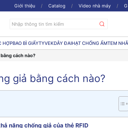
Giới thiệu
Catalog
Video nhà máy
G
C HỢP
BAO BÌ GIẤY
TYVEK
DÂY ĐAI
HẠT CHỐNG ẨM
TEM NH
 bằng cách nào?
ng giả bằng cách nào?
khả năng chống giả của thẻ RFID