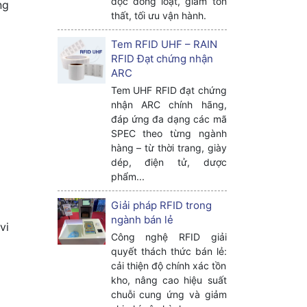
đọc đồng loạt, giảm tổn
ng
thất, tối ưu vận hành.
Tem RFID UHF – RAIN
RFID Đạt chứng nhận
ARC
Tem UHF RFID đạt chứng
nhận ARC chính hãng,
đáp ứng đa dạng các mã
SPEC theo từng ngành
hàng – từ thời trang, giày
dép, điện tử, dược
phẩm...
Giải pháp RFID trong
ngành bán lẻ
vi
Công nghệ RFID giải
quyết thách thức bán lẻ:
cải thiện độ chính xác tồn
kho, nâng cao hiệu suất
chuỗi cung ứng và giảm