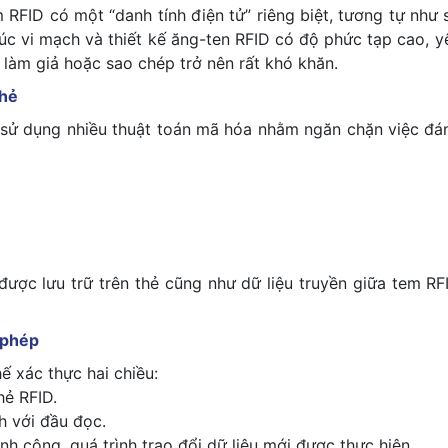
 RFID có một “danh tính điện tử” riêng biệt, tương tự như 
úc vi mạch và thiết kế ăng-ten RFID có độ phức tạp cao, y
c làm giả hoặc sao chép trở nên rất khó khăn.
thẻ
 sử dụng nhiều thuật toán mã hóa nhằm ngăn chặn việc đá
được lưu trữ trên thẻ cũng như dữ liệu truyền giữa tem RF
 phép
ế xác thực hai chiều:
hẻ RFID.
h với đầu đọc.
h công, quá trình trao đổi dữ liệu mới được thực hiện.