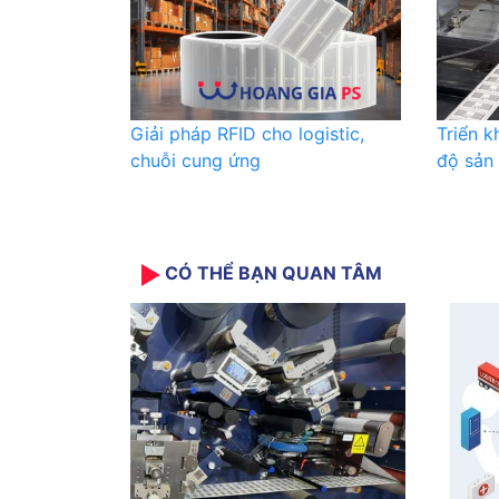
Giải pháp RFID cho logistic,
Triển k
chuỗi cung ứng
độ sản
CÓ THỂ BẠN QUAN TÂM