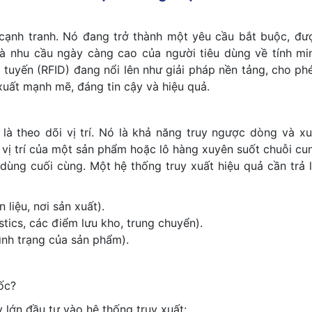
 cạnh tranh. Nó đang trở thành một yêu cầu bắt buộc, đư
à nhu cầu ngày càng cao của người tiêu dùng về tính mi
tuyến (RFID) đang nổi lên như giải pháp nền tảng, cho ph
uất mạnh mẽ, đáng tin cậy và hiệu quả.
là theo dõi vị trí. Nó là khả năng truy ngược dòng và xu
à vị trí của một sản phẩm hoặc lô hàng xuyên suốt chuỗi cu
 dùng cuối cùng. Một hệ thống truy xuất hiệu quả cần trả l
liệu, nơi sản xuất).
tics, các điểm lưu kho, trung chuyển).
tình trạng của sản phẩm).
ốc?
 lớn đầu tư vào hệ thống truy xuất: