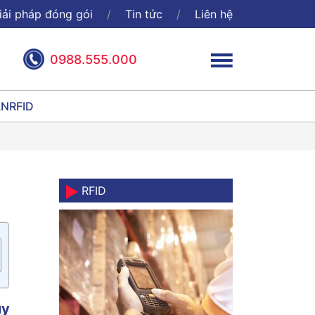
iải pháp đóng gói
Tin tức
Liên hệ
0988.555.000
ÃN
RFID
RFID
uy