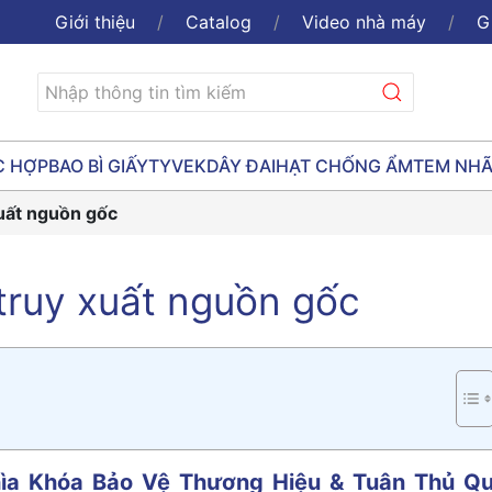
Giới thiệu
Catalog
Video nhà máy
G
C HỢP
BAO BÌ GIẤY
TYVEK
DÂY ĐAI
HẠT CHỐNG ẨM
TEM NH
xuất nguồn gốc
truy xuất nguồn gốc
hìa Khóa Bảo Vệ Thương Hiệu & Tuân Thủ Q