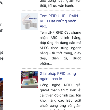
đọc đồng loạt, giảm tổn
%,
thất, tối ưu vận hành.
Tem RFID UHF – RAIN
RFID Đạt chứng nhận
m,
ARC
nh
Tem UHF RFID đạt chứng
nhận ARC chính hãng,
đáp ứng đa dạng các mã
SPEC theo từng ngành
ệt
hàng – từ thời trang, giày
lệ
dép, điện tử, dược
phẩm...
Giải pháp RFID trong
ngành bán lẻ
Công nghệ RFID giải
quyết thách thức bán lẻ:
cải thiện độ chính xác tồn
kho, nâng cao hiệu suất
chuỗi cung ứng và giảm