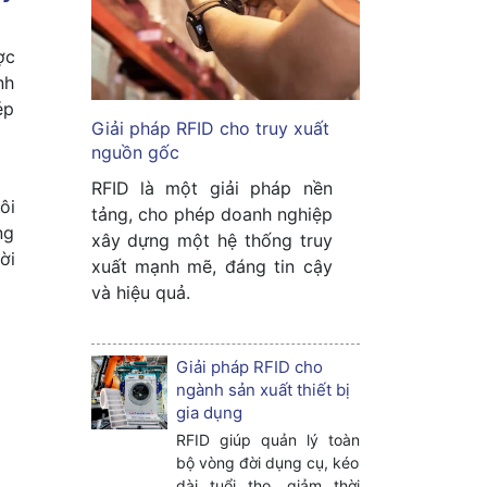
ợc
nh
ép
Giải pháp RFID cho truy xuất
nguồn gốc
RFID là một giải pháp nền
ôi
tảng, cho phép doanh nghiệp
ng
xây dựng một hệ thống truy
ời
xuất mạnh mẽ, đáng tin cậy
và hiệu quả.
Giải pháp RFID cho
ngành sản xuất thiết bị
gia dụng
RFID giúp quản lý toàn
bộ vòng đời dụng cụ, kéo
dài tuổi thọ, giảm thời