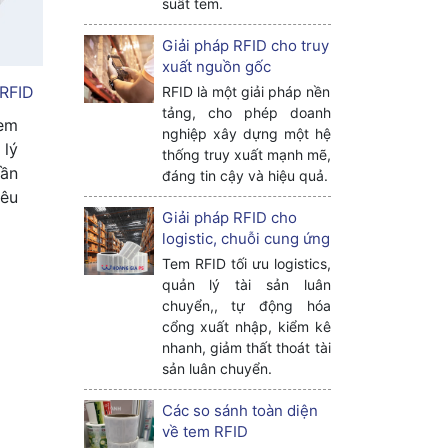
suất tem.
Giải pháp RFID cho truy
xuất nguồn gốc
RFID
RFID là một giải pháp nền
tảng, cho phép doanh
tem
nghiệp xây dựng một hệ
lý
thống truy xuất mạnh mẽ,
tần
đáng tin cậy và hiệu quả.
iêu
Giải pháp RFID cho
logistic, chuỗi cung ứng
Tem RFID tối ưu logistics,
quản lý tài sản luân
chuyển,, tự động hóa
cổng xuất nhập, kiểm kê
nhanh, giảm thất thoát tài
sản luân chuyển.
Các so sánh toàn diện
về tem RFID