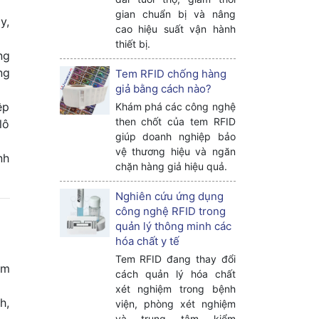
gian chuẩn bị và nâng
y,
cao hiệu suất vận hành
thiết bị.
ng
ng
Tem RFID chống hàng
giả bằng cách nào?
ệp
Khám phá các công nghệ
then chốt của tem RFID
lô
giúp doanh nghiệp bảo
vệ thương hiệu và ngăn
nh
chặn hàng giả hiệu quả.
Nghiên cứu ứng dụng
công nghệ RFID trong
quản lý thông minh các
hóa chất y tế
Tem RFID đang thay đổi
âm
cách quản lý hóa chất
xét nghiệm trong bệnh
h,
viện, phòng xét nghiệm
và trung tâm kiểm