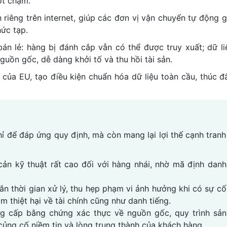
ột chạm.
riêng trên internet, giúp các đơn vị vận chuyển tự động g
ức tạp.
án lẻ: hàng bị đánh cắp vẫn có thể được truy xuất; dữ li
guồn gốc, dễ dàng khởi tố và thu hồi tài sản.
của EU, tạo điều kiện chuẩn hóa dữ liệu toàn cầu, thúc đ
ỉ để đáp ứng quy định, mà còn mang lại lợi thế cạnh tranh
 cản kỹ thuật rất cao đối với hàng nhái, nhờ mã định danh
ắn thời gian xử lý, thu hẹp phạm vi ảnh hưởng khi có sự cố
m thiệt hại về tài chính cũng như danh tiếng.
g cấp bằng chứng xác thực về nguồn gốc, quy trình sản
củng cố niềm tin và lòng trung thành của khách hàng.