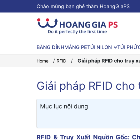
Chào mừng bạn ghé thăm HoangGiaPS
BĂNG DÍNH
MÀNG PE
TÚI NILON
TÚI PHỨ
/
/
Giải pháp RFID cho truy 
Home
RFID
Giải pháp RFID cho 
Mục lục nội dung
RFID & Truy Xuất Nguồn Gốc: C