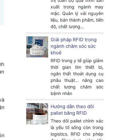
thị toàn bộ quá trình sản
xuất trong ngành may
mặc. Quản lý vải nguyên
liệu, bán thành phẩm, tiến
độ, chất lượng...
Giải pháp RFID trong
ngành chăm sóc sức
khoẻ
RFID trong y tế giúp giảm
nh
thời gian tìm thiết bị,
àn
ngăn thất thoát dụng cụ
phẫu thuật... nâng cao
chất lượng chăm sóc
bệnh nhân
và
Hướng dẫn theo dõi
ặn
pallet bằng RFID
Theo dõi pallet chính xác
là yếu tố sống còn trong
logistics. RFID cho phép
ồn