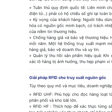
» Tuân thủ quy định quốc tế: Liên minh c
điện tử…) phải có hộ chiếu số ghi lại toàn 
» Kỳ vọng của khách hàng: Người tiêu dùng
hóa có nguồn gốc minh bạch, có trách nhiệ
của niềm tin thương hiệu.
» Chống hàng giả và bảo vệ thương hiệu: H
mỗi năm. Một hệ thống truy xuất mạnh mẽ,
hàng giả, bảo vệ doanh thu và uy tín.
» Quản lý thu hồi sản phẩm hiệu quả: Khi 
xác lô hàng bị ảnh hưởng, thu hẹp phạm vi t
Giải pháp RFID cho truy xuất nguồn gốc
Tùy theo quy mô và mục tiêu, doanh nghiệp
» RFID UHF: Phù hợp cho đọc hàng loạt từ 
phân phối và kho bãi lớn.
» RFID HF : Thích hợp để xác thực từng s