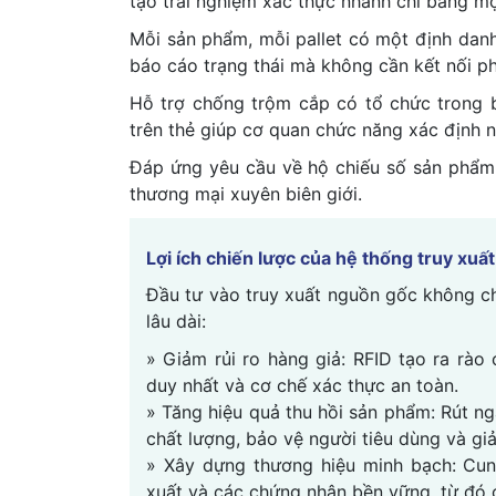
tạo trải nghiệm xác thực nhanh chỉ bằng m
Mỗi sản phẩm, mỗi pallet có một định danh 
báo cáo trạng thái mà không cần kết nối ph
Hỗ trợ chống trộm cắp có tổ chức trong b
trên thẻ giúp cơ quan chức năng xác định n
Đáp ứng yêu cầu về hộ chiếu số sản phẩm 
thương mại xuyên biên giới.
Lợi ích chiến lược của hệ thống truy xuất
Đầu tư vào truy xuất nguồn gốc không ch
lâu dài:
» Giảm rủi ro hàng giả: RFID tạo ra rào
duy nhất và cơ chế xác thực an toàn.
» Tăng hiệu quả thu hồi sản phẩm: Rút ng
chất lượng, bảo vệ người tiêu dùng và giả
» Xây dựng thương hiệu minh bạch: Cun
xuất và các chứng nhận bền vững, từ đó 