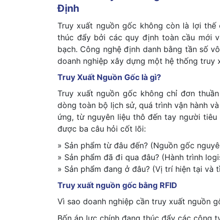
Định
Truy xuất nguồn gốc không còn là lợi thế
thúc đẩy bởi các quy định toàn cầu mới v
bạch. Công nghệ định danh bằng tần số vô 
doanh nghiệp xây dựng một hệ thống truy x
Truy Xuất Nguồn Gốc là gì?
Truy xuất nguồn gốc không chỉ đơn thuần 
dòng toàn bộ lịch sử, quá trình vận hành v
ứng, từ nguyên liệu thô đến tay người tiêu
được ba câu hỏi cốt lõi:
» Sản phẩm từ đâu đến? (Nguồn gốc nguyên 
» Sản phẩm đã đi qua đâu? (Hành trình logis
» Sản phẩm đang ở đâu? (Vị trí hiện tại và 
Truy xuất nguồn gốc bằng RFID
Vì sao doanh nghiệp cần truy xuất nguồn g
Bốn áp lực chính đang thúc đẩy các công ty