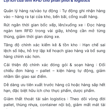
Lợi ích của tem RFID cho phân phối & logistics
Quản lý hàng ra/vào tự động : Tự động ghi nhận hàng
vào – hàng ra tại cửa kho, bến bãi, cổng xuất hàng.
Rút ngắn thời gian bốc xếp, lên/xuống xe : Đọc hàng
ngàn tem RFID trong vài giây, không cần mở từng
thùng, giảm thời gian dừng xe.
Tăng độ chính xác kiểm kê & tồn kho : Hạn chế sai
lệch số liệu, hỗ trợ lập kế hoạch giao hàng và bổ sung
hàng chính xác hơn.
Cải thiện độ chính xác đóng gói & soạn hàng : Đối
chiếu đơn hàng – pallet – kiện hàng tự động, giảm
nhầm lẫn giao sai điểm.
Dễ dàng ưu tiên xuất trước hàng cũ hoặc hàng sắp hết
hạn, đặc biệt hữu ích cho thực phẩm, dược phẩm.
Giảm thất thoát tài sản logistics : Theo dõi vòng đời
pallet, thùng nhựa, container nội bộ, giảm mất mát tài