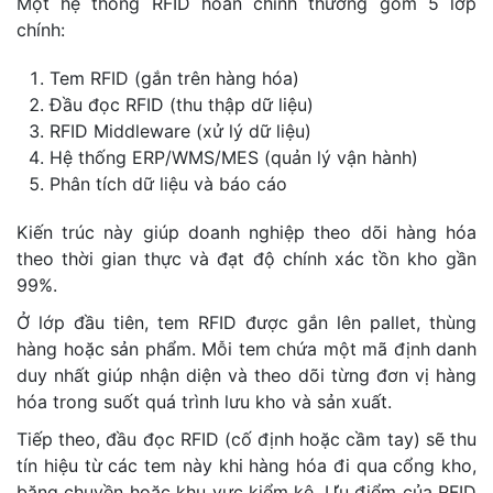
Một hệ thống RFID hoàn chỉnh thường gồm 5 lớp
chính:
Tem RFID (gắn trên hàng hóa)
Đầu đọc RFID (thu thập dữ liệu)
RFID Middleware (xử lý dữ liệu)
Hệ thống ERP/WMS/MES (quản lý vận hành)
Phân tích dữ liệu và báo cáo
Kiến trúc này giúp doanh nghiệp theo dõi hàng hóa
theo thời gian thực và đạt độ chính xác tồn kho gần
99%.
Ở lớp đầu tiên, tem RFID được gắn lên pallet, thùng
hàng hoặc sản phẩm. Mỗi tem chứa một mã định danh
duy nhất giúp nhận diện và theo dõi từng đơn vị hàng
hóa trong suốt quá trình lưu kho và sản xuất.
Tiếp theo, đầu đọc RFID (cố định hoặc cầm tay) sẽ thu
tín hiệu từ các tem này khi hàng hóa đi qua cổng kho,
băng chuyền hoặc khu vực kiểm kê. Ưu điểm của RFID