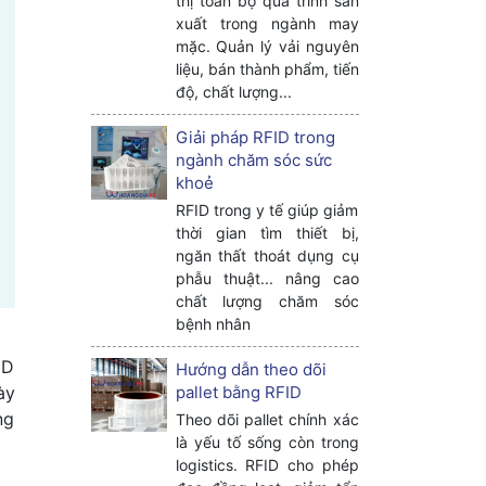
thị toàn bộ quá trình sản
xuất trong ngành may
mặc. Quản lý vải nguyên
liệu, bán thành phẩm, tiến
độ, chất lượng...
Giải pháp RFID trong
ngành chăm sóc sức
khoẻ
RFID trong y tế giúp giảm
thời gian tìm thiết bị,
ngăn thất thoát dụng cụ
phẫu thuật... nâng cao
chất lượng chăm sóc
bệnh nhân
ID
Hướng dẫn theo dõi
pallet bằng RFID
ày
ng
Theo dõi pallet chính xác
là yếu tố sống còn trong
logistics. RFID cho phép