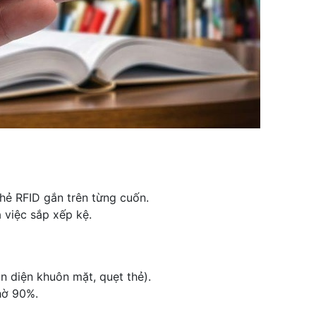
 thẻ RFID gắn trên từng cuốn.
 việc sắp xếp kệ.
n diện khuôn mặt, quẹt thẻ).
hờ 90%.