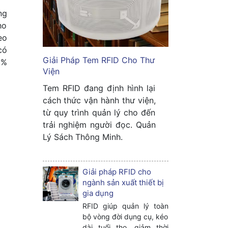
ng
ho
eo
có
Giải Pháp Tem RFID Cho Thư
0%
Viện
Tem RFID đang định hình lại
cách thức vận hành thư viện,
từ quy trình quản lý cho đến
trải nghiệm người đọc. Quản
Lý Sách Thông Minh.
Giải pháp RFID cho
ngành sản xuất thiết bị
gia dụng
RFID giúp quản lý toàn
bộ vòng đời dụng cụ, kéo
dài tuổi thọ, giảm thời