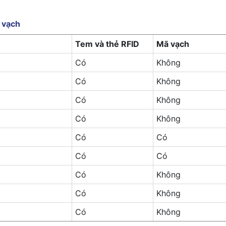
 vạch
Tem và thẻ RFID
Mã vạch
Có
Không
Có
Không
Có
Không
Có
Không
Có
Có
Có
Có
Có
Không
Có
Không
Có
Không