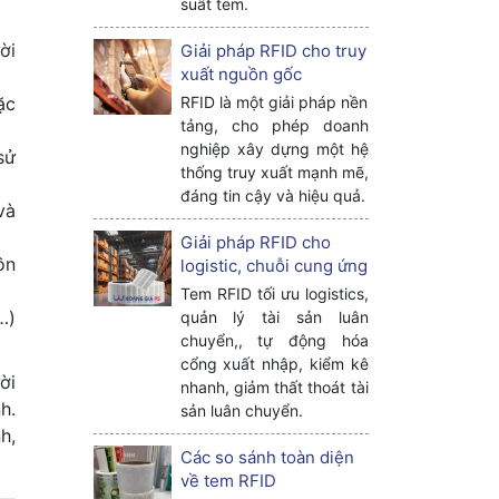
suất tem.
ời
Giải pháp RFID cho truy
xuất nguồn gốc
RFID là một giải pháp nền
ặc
tảng, cho phép doanh
nghiệp xây dựng một hệ
sử
thống truy xuất mạnh mẽ,
đáng tin cậy và hiệu quả.
và
Giải pháp RFID cho
ồn
logistic, chuỗi cung ứng
Tem RFID tối ưu logistics,
…)
quản lý tài sản luân
chuyển,, tự động hóa
cổng xuất nhập, kiểm kê
ời
nhanh, giảm thất thoát tài
h.
sản luân chuyển.
h,
Các so sánh toàn diện
về tem RFID