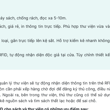
gáy sách, chống rách, đọc xa 5-10m.
ách, giá rẻ, in thông tin trực tiếp. Phù hợp thư viện vừa và
 loại, gắn trực tiếp lên kệ sắt. Hỗ trợ kiểm kê nhanh không
RFID, tự động nhận diện độc giả tại cửa. Tùy chỉnh thiết kế
uản lý thư viện sẽ tự động nhận diện thông tin trên thẻ RF
còn cần phải xếp hàng chờ đợi để đăng ký thủ công, điều n
 Ngoài ra, bên trong thư viện, thủ thư cũng có thể sử dụ
kê nguồn sách và tìm sách thất lạc hoặc để sai chỗ.
ID cho sách và thư viện có những ưu điểm sau: