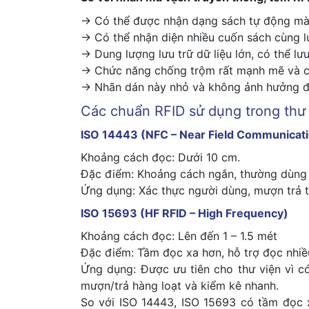
→ Có thể được nhận dạng sách tự động mà k
→ Có thể nhận diện nhiều cuốn sách cùng lú
→ Dung lượng lưu trữ dữ liệu lớn, có thể lưu
→ Chức năng chống trộm rất mạnh mẽ và có
→ Nhãn dán này nhỏ và không ảnh hưởng đế
Các chuẩn RFID sử dụng trong thư
ISO 14443 (NFC – Near Field Communicat
Khoảng cách đọc: Dưới 10 cm.
Đặc điểm: Khoảng cách ngắn, thường dùng c
Ứng dụng: Xác thực người dùng, mượn trả t
ISO 15693 (HF RFID – High Frequency)
Khoảng cách đọc: Lên đến 1 – 1.5 mét
Đặc điểm: Tầm đọc xa hơn, hỗ trợ đọc nhiều
Ứng dụng: Được ưu tiên cho thư viện vì c
mượn/trả hàng loạt và kiểm kê nhanh.
So với ISO 14443, ISO 15693 có tầm đọc x