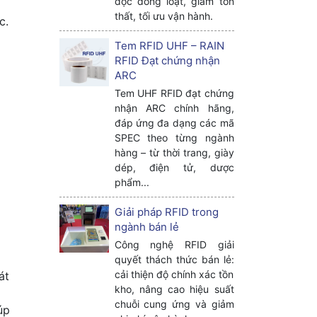
đọc đồng loạt, giảm tổn
thất, tối ưu vận hành.
c.
Tem RFID UHF – RAIN
RFID Đạt chứng nhận
ARC
Tem UHF RFID đạt chứng
nhận ARC chính hãng,
đáp ứng đa dạng các mã
SPEC theo từng ngành
hàng – từ thời trang, giày
dép, điện tử, dược
phẩm...
Giải pháp RFID trong
ngành bán lẻ
Công nghệ RFID giải
quyết thách thức bán lẻ:
cải thiện độ chính xác tồn
át
kho, nâng cao hiệu suất
chuỗi cung ứng và giảm
úp