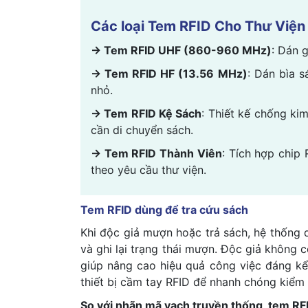
Các loại Tem RFID Cho Thư Viện
→ Tem RFID UHF (860-960 MHz)
: Dán 
→ Tem RFID HF (13.56 MHz)
: Dán bìa s
nhỏ.
→ Tem RFID Kệ Sách
: Thiết kế chống kim
cần di chuyển sách.
→ Tem RFID Thành Viên
: Tích hợp chip 
theo yêu cầu thư viện.
Tem RFID dùng để tra cứu sách
Khi độc giả mượn hoặc trả sách, hệ thống q
và ghi lại trạng thái mượn. Độc giả không 
giúp nâng cao hiệu quả công việc đáng kể.
thiết bị cầm tay RFID để nhanh chóng kiểm 
So với nhãn mã vạch truyền thống, tem RF