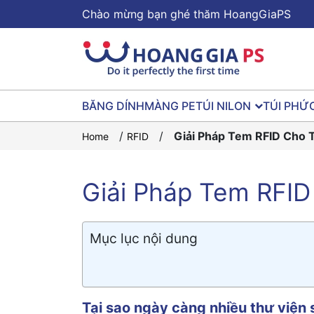
Chào mừng bạn ghé thăm HoangGiaPS
BĂNG DÍNH
MÀNG PE
TÚI NILON
TÚI PHỨ
/
/
Giải Pháp Tem RFID Cho 
Home
RFID
Giải Pháp Tem RFID
Mục lục nội dung
Tại sao ngày càng nhiều thư viện