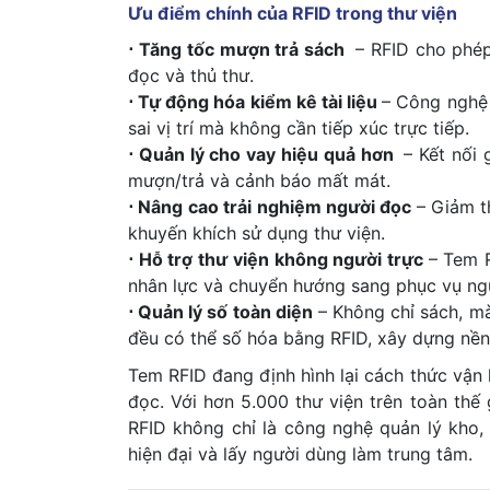
Ưu điểm chính của RFID trong thư viện
⋅ Tăng tốc mượn trả sách
– RFID cho phép 
đọc và thủ thư.
⋅ Tự động hóa kiểm kê tài liệu
– Công nghệ 
sai vị trí mà không cần tiếp xúc trực tiếp.
⋅ Quản lý cho vay hiệu quả hơn
– Kết nối 
mượn/trả và cảnh báo mất mát.
⋅ Nâng cao trải nghiệm người đọc
– Giảm t
khuyến khích sử dụng thư viện.
⋅ Hỗ trợ thư viện không người trực
– Tem 
nhân lực và chuyển hướng sang phục vụ ngườ
⋅ Quản lý số toàn diện
– Không chỉ sách, mà
đều có thể số hóa bằng RFID, xây dựng nền
Tem RFID đang định hình lại cách thức vận h
đọc. Với hơn 5.000 thư viện trên toàn thế 
RFID không chỉ là công nghệ quản lý kho,
hiện đại và lấy người dùng làm trung tâm.