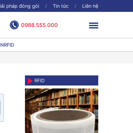
iải pháp đóng gói
Tin tức
Liên hệ
0988.555.000
ÃN
RFID
RFID