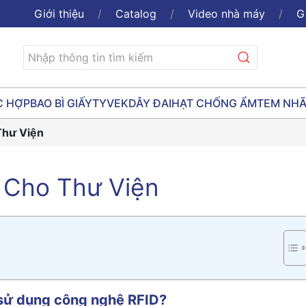
Giới thiệu
Catalog
Video nhà máy
G
C HỢP
BAO BÌ GIẤY
TYVEK
DÂY ĐAI
HẠT CHỐNG ẨM
TEM NH
Thư Viện
 Cho Thư Viện
 sử dụng công nghệ RFID?