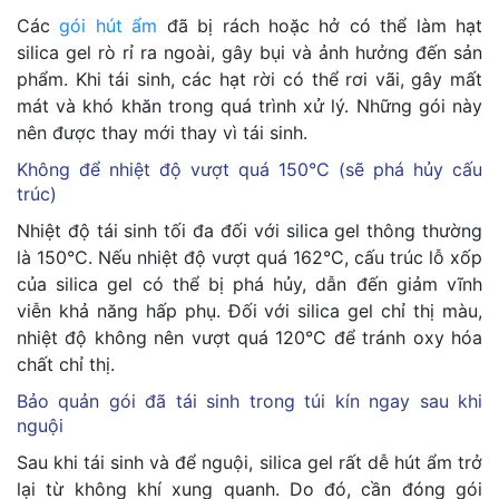
Các
gói hút ẩm
đã bị rách hoặc hở có thể làm hạt
silica gel rò rỉ ra ngoài, gây bụi và ảnh hưởng đến sản
phẩm. Khi tái sinh, các hạt rời có thể rơi vãi, gây mất
mát và khó khăn trong quá trình xử lý. Những gói này
nên được thay mới thay vì tái sinh.
Không để nhiệt độ vượt quá 150°C (sẽ phá hủy cấu
trúc)
Nhiệt độ tái sinh tối đa đối với silica gel thông thường
là 150°C. Nếu nhiệt độ vượt quá 162°C, cấu trúc lỗ xốp
của silica gel có thể bị phá hủy, dẫn đến giảm vĩnh
viễn khả năng hấp phụ. Đối với silica gel chỉ thị màu,
nhiệt độ không nên vượt quá 120°C để tránh oxy hóa
chất chỉ thị.
Bảo quản gói đã tái sinh trong túi kín ngay sau khi
nguội
Sau khi tái sinh và để nguội, silica gel rất dễ hút ẩm trở
lại từ không khí xung quanh. Do đó, cần đóng gói