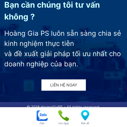
Bạn cần chúng tôi tư vấn
không ?
Hoàng Gia PS luôn sẵn sàng chia sẻ
kinh nghiệm thực tiễn
và đề xuất giải pháp tối ưu nhất cho
doanh nghiệp của bạn.
LIÊN HỆ NGAY
© 2018 HoangGiaPS - All rights reserved.
CÔNG TY CỔ PHẦN
Zalo
Gọi ngay
Bản đồ