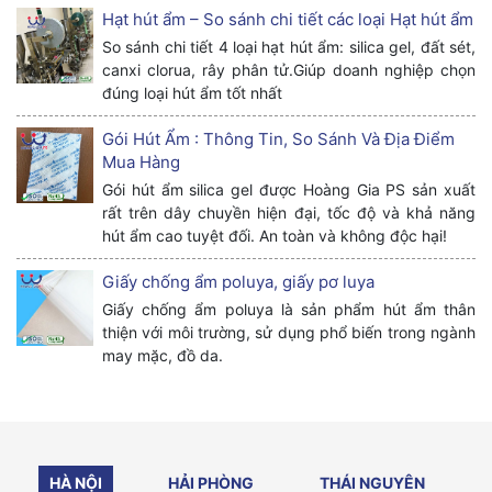
Hạt hút ẩm – So sánh chi tiết các loại Hạt hút ẩm
So sánh chi tiết 4 loại hạt hút ẩm: silica gel, đất sét,
canxi clorua, rây phân tử.Giúp doanh nghiệp chọn
đúng loại hút ẩm tốt nhất
Gói Hút Ẩm : Thông Tin, So Sánh Và Địa Điểm
Mua Hàng
Gói hút ẩm silica gel được Hoàng Gia PS sản xuất
rất trên dây chuyền hiện đại, tốc độ và khả năng
hút ẩm cao tuyệt đối. An toàn và không độc hại!
Giấy chống ẩm poluya, giấy pơ luya
Giấy chống ẩm poluya là sản phẩm hút ẩm thân
thiện với môi trường, sử dụng phổ biến trong ngành
may mặc, đồ da.
HÀ NỘI
HẢI PHÒNG
THÁI NGUYÊN