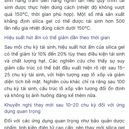
sinh hàng trăm đến hàng nghìn lần nếu quy trình tái
sinh được thực hiện đúng cách (nhiệt độ không vượt
quá 150°C, thời gian phù hợp). Một số nhà sản xuất
khẳng định silica gel có thể được tái sinh hơn 500
lần nếu gia nhiệt đúng cách dưới 150°C.
Hiệu suất hút ẩm có thể giảm dần theo thời gian
Sau mỗi chu kỳ tái sinh, hiệu suất hút ẩm của silica gel
có thể giảm từ 10% đến 20% tùy theo điều kiện tái sinh
và chất lượng hạt. Các nghiên cứu cho thấy sự suy
giảm cấu trúc có thể bắt đầu xuất hiện rõ rệt sau 15–
25 chu kỳ tái sinh, với hiện tượng xẹp lỗ xốp và giảm
diện tích bề mặt. Nghiên cứu khác chỉ ra rằng sau 100
chu kỳ tái sinh, cấu trúc lỗ xốp vẫn tương đối ổn định
và không bị ảnh hưởng đáng kể thêm nữa.
Khuyến nghị thay mới sau 10–20 chu kỳ đối với ứng
dụng quan trọng
Đối với các ứng dụng quan trọng như bảo quản dược
phẩm, linh kiện điện tử cao cấp, nên thay mới silica gel