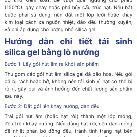
độ khó kiểm soát, dễ vượt quá ngưỡng cho phép
(150°C), gây cháy hoặc phá hủy cấu trúc hạt. Nếu bắt
buộc phải sử dụng, nên đặt một lớp lưới hoặc khay
kim loại cách xa nguồn nhiệt, đảo đều thường xuyên,
và chỉ áp dụng cho lượng nhỏ silica gel.
Hướng dẫn chi tiết tái sinh
silica gel bằng lò nướng
Bước 1: Lấy gói hút ẩm ra khỏi sản phẩm
Thu gom các gói hút ẩm silica gel đã bão hòa. Nếu gói
đã bị rách hoặc hở, không nên tái sinh vì hạt có thể bị
rò rỉ, gây bụi và ảnh hưởng đến chất lượng sản phẩm
sau này.
Bước 2: Đặt gói lên khay nướng, dàn đều
Trải gói hút ẩm (hoặc hạt rời) thành một lớp mỏng,
đều trên khay nướng. Nếu dùng hạt rời, nên dàn mỏng
để nhiệt phân bố đồng đều, tránh tình trạng hạt bên