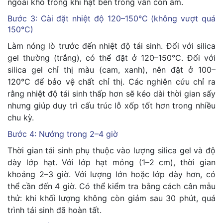
ngoài khô trong khi hạt bên trong vẫn còn ẩm.
Bước 3: Cài đặt nhiệt độ 120–150°C (không vượt quá
150°C)
Làm nóng lò trước đến nhiệt độ tái sinh. Đối với silica
gel thường (trắng), có thể đặt ở 120–150°C. Đối với
silica gel chỉ thị màu (cam, xanh), nên đặt ở 100–
120°C để bảo vệ chất chỉ thị. Các nghiên cứu chỉ ra
rằng nhiệt độ tái sinh thấp hơn sẽ kéo dài thời gian sấy
nhưng giúp duy trì cấu trúc lỗ xốp tốt hơn trong nhiều
chu kỳ.
Bước 4: Nướng trong 2–4 giờ
Thời gian tái sinh phụ thuộc vào lượng silica gel và độ
dày lớp hạt. Với lớp hạt mỏng (1–2 cm), thời gian
khoảng 2–3 giờ. Với lượng lớn hoặc lớp dày hơn, có
thể cần đến 4 giờ. Có thể kiểm tra bằng cách cân mẫu
thử: khi khối lượng không còn giảm sau 30 phút, quá
trình tái sinh đã hoàn tất.