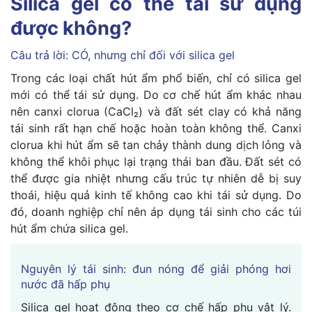
Silica gel có thể tái sử dụng
được không?
Câu trả lời: CÓ, nhưng chỉ đối với silica gel
Trong các loại chất hút ẩm phổ biến, chỉ có silica gel
mới có thể tái sử dụng. Do cơ chế hút ẩm khác nhau
nên canxi clorua (CaCl₂) và đất sét clay có khả năng
tái sinh rất hạn chế hoặc hoàn toàn không thể. Canxi
clorua khi hút ẩm sẽ tan chảy thành dung dịch lỏng và
không thể khôi phục lại trạng thái ban đầu. Đất sét có
thể được gia nhiệt nhưng cấu trúc tự nhiên dễ bị suy
thoái, hiệu quả kinh tế không cao khi tái sử dụng. Do
đó, doanh nghiệp chỉ nên áp dụng tái sinh cho các túi
hút ẩm chứa silica gel.
Nguyên lý tái sinh: đun nóng để giải phóng hơi
nước đã hấp phụ
Silica gel hoạt động theo cơ chế hấp phụ vật lý.