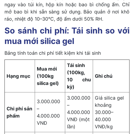
ngay vào túi kín, hộp kín hoặc bao bì chống ẩm. Chỉ
mở bao bì khi sẵn sàng sử dụng. Bảo quản ở nơi khô
ráo, nhiệt độ 10–30°C, độ ẩm dưới 50% RH.
So sánh chi phí: Tái sinh so với
mua mới silica gel
Bảng tính toán chi phí tiết kiệm khi tái sinh
Tái sinh
Mua mới
(100kg,
Hạng mục
(100kg
Ghi chú
10 chu
silica gel)
kỳ)
3.000.000
Giá silica gel
3.000.000
–
khoảng
Chi phí sản
–
4.000.000
30.000–
phẩm
4.000.000
VNĐ (một
40.000
VNĐ
lần)
VNĐ/kg