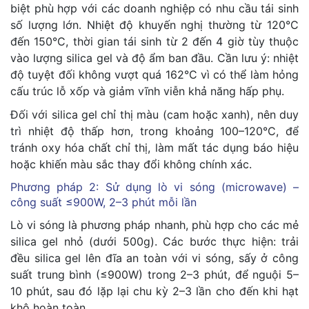
biệt phù hợp với các doanh nghiệp có nhu cầu tái sinh
số lượng lớn. Nhiệt độ khuyến nghị thường từ 120°C
đến 150°C, thời gian tái sinh từ 2 đến 4 giờ tùy thuộc
vào lượng silica gel và độ ẩm ban đầu. Cần lưu ý: nhiệt
độ tuyệt đối không vượt quá 162°C vì có thể làm hỏng
cấu trúc lỗ xốp và giảm vĩnh viễn khả năng hấp phụ.
Đối với silica gel chỉ thị màu (cam hoặc xanh), nên duy
trì nhiệt độ thấp hơn, trong khoảng 100–120°C, để
tránh oxy hóa chất chỉ thị, làm mất tác dụng báo hiệu
hoặc khiến màu sắc thay đổi không chính xác.
Phương pháp 2: Sử dụng lò vi sóng (microwave) –
công suất ≤900W, 2–3 phút mỗi lần
Lò vi sóng là phương pháp nhanh, phù hợp cho các mẻ
silica gel nhỏ (dưới 500g). Các bước thực hiện: trải
đều silica gel lên đĩa an toàn với vi sóng, sấy ở công
suất trung bình (≤900W) trong 2–3 phút, để nguội 5–
10 phút, sau đó lặp lại chu kỳ 2–3 lần cho đến khi hạt
khô hoàn toàn.