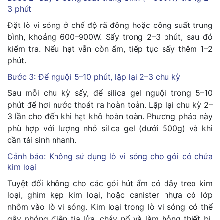
3 phút
Đặt lò vi sóng ở chế độ rã đông hoặc công suất trung
bình, khoảng 600–900W. Sấy trong 2–3 phút, sau đó
kiểm tra. Nếu hạt vẫn còn ẩm, tiếp tục sấy thêm 1–2
phút.
Bước 3: Để nguội 5–10 phút, lặp lại 2–3 chu kỳ
Sau mỗi chu kỳ sấy, để silica gel nguội trong 5–10
phút để hơi nước thoát ra hoàn toàn. Lặp lại chu kỳ 2–
3 lần cho đến khi hạt khô hoàn toàn. Phương pháp này
phù hợp với lượng nhỏ silica gel (dưới 500g) và khi
cần tái sinh nhanh.
Cảnh báo: Không sử dụng lò vi sóng cho gói có chứa
kim loại
Tuyệt đối không cho các gói hút ẩm có dây treo kim
loại, ghim kẹp kim loại, hoặc canister nhựa có lớp
nhôm vào lò vi sóng. Kim loại trong lò vi sóng có thể
gây phóng điện tia lửa, cháy nổ và làm hỏng thiết bị.