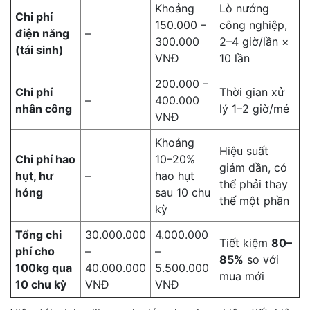
Khoảng
Lò nướng
Chi phí
150.000 –
công nghiệp,
điện năng
–
300.000
2–4 giờ/lần ×
(tái sinh)
VNĐ
10 lần
200.000 –
Chi phí
Thời gian xử
–
400.000
nhân công
lý 1–2 giờ/mẻ
VNĐ
Khoảng
Hiệu suất
Chi phí hao
10–20%
giảm dần, có
hụt, hư
–
hao hụt
thể phải thay
hỏng
sau 10 chu
thế một phần
kỳ
Tổng chi
30.000.000
4.000.000
Tiết kiệm
80–
phí cho
–
–
85%
so với
100kg qua
40.000.000
5.500.000
mua mới
10 chu kỳ
VNĐ
VNĐ