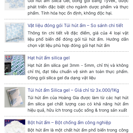
Gói hút ẩm Silica Gel, đóng gói bằng Tyvek, được
phát triển đặc biệt cho ngành dược phẩm và thực
phẩm. Tính hóa học ổn định, không độc hại.
Vật liệu đóng gói Túi hút ẩm – So sánh chi tiết
Thông tin chi tiết về đặc điểm, giá của 4 loại vật
liệu phổ biến để đóng gói túi hút ẩm. Hướng dẫn
chọn vật liệu phù hợp đóng gói hạt hút ẩm
Hạt hút ẩm silica gel
Hạt hút ẩm silica gel 3mm - 5mm, chỉ thị và không
chỉ thị, đạt tiêu chuẩn vệ sinh an toàn thực phẩm.
Đóng gói silica gel đa dạng vật liệu
Túi hút ẩm Silica gel – Giá chỉ từ 3x.000/1Kg
Túi hút ẩm của Hoàng Gia được làm từ các hạt hút
ẩm silica gel chất lượng cao có khả năng hút ẩm
hiệu quả, hữu ích trong cuộc sống & trong sản xuất
Bột hút ẩm – Bột chống ẩm công nghiệp
Bột hút ẩm là một chất hút ẩm phổ biến trong công