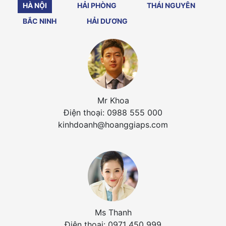
HÀ NỘI
HẢI PHÒNG
THÁI NGUYÊN
BẮC NINH
HẢI DƯƠNG
Mr Khoa
Điện thoại: 0988 555 000
kinhdoanh@hoanggiaps.com
Ms Thanh
Điện thoại: 0971 450 999