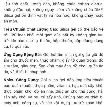
liệu thô chất lượng cao, không chứa coban clorua,
không độc hại, không nguy hiểm và không chứa DMF.
Silica gel ổn định vật lý và hóa học, không cháy hoặc
ăn mòn.
Tiêu Chuẩn Chất Lượng Cao:
Silica gel có thể bảo vệ
tới 120 inch khối mỗi gam của bất kỳ không gian lưu
trữ kín nào như lọ thuốc, hộp thuốc, hộp đựng dụng
cụ, tủ quần áo.
Ứng Dụng Rộng Rãi:
Gói hút ẩm silica gel giúp giữ độ
ẩm cho thuốc men, thực phẩm, giấy tờ quan trọng, đồ
sưu tầm, giày dép, ống kính máy ảnh, đồ chơi, quần áo
da, và thiết bị chụp ảnh…
Nhiều Công Dụng:
Gói silica gel đáp ứng tiêu chuẩn
bảo quản thuốc, thực phẩm, vitamin, hạt, quả sấy khô,
thực phẩm khô, đồ ăn nhẹ, thức ăn cho thú cưng, hải
sản sấy khô, và rau củ sấy khô. Chúng bảo vệ thiết bị
máy ảnh, công cụ, và các vật dụng lưu trữ khác khỏi