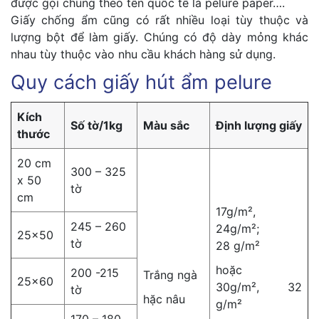
được gọi chung theo tên quốc tế là pelure paper….
Giấy chống ẩm cũng có rất nhiều loại tùy thuộc và
lượng bột để làm giấy. Chúng có độ dày mỏng khác
nhau tùy thuộc vào nhu cầu khách hàng sử dụng.
Quy cách giấy hút ẩm pelure
Kích
Số tờ/1kg
Màu sắc
Định lượng giấy
thước
20 cm
300 – 325
x 50
tờ
cm
17g/m²,
245 – 260
24g/m²;
25×50
tờ
28 g/m²
hoặc
200 -215
Trắng ngà
25×60
30g/m², 32
tờ
hặc nâu
g/m²