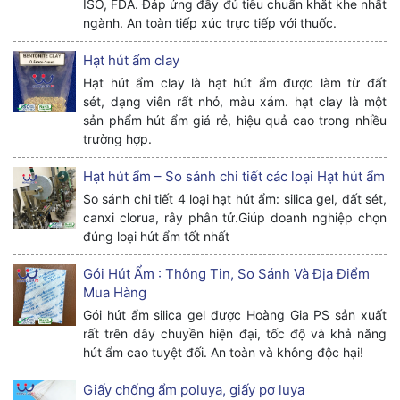
ISO, FDA. Đáp ứng đầy đủ tiêu chuẩn khắt khe nhất
ngành. An toàn tiếp xúc trực tiếp với thuốc.
Hạt hút ẩm clay
Hạt hút ẩm clay là hạt hút ẩm được làm từ đất
sét, dạng viên rất nhỏ, màu xám. hạt clay là một
sản phẩm hút ẩm giá rẻ, hiệu quả cao trong nhiều
trường hợp.
Hạt hút ẩm – So sánh chi tiết các loại Hạt hút ẩm
So sánh chi tiết 4 loại hạt hút ẩm: silica gel, đất sét,
canxi clorua, rây phân tử.Giúp doanh nghiệp chọn
đúng loại hút ẩm tốt nhất
Gói Hút Ẩm : Thông Tin, So Sánh Và Địa Điểm
Mua Hàng
Gói hút ẩm silica gel được Hoàng Gia PS sản xuất
rất trên dây chuyền hiện đại, tốc độ và khả năng
hút ẩm cao tuyệt đối. An toàn và không độc hại!
Giấy chống ẩm poluya, giấy pơ luya