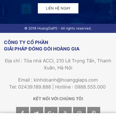
LIÊN HỆ NGAY
© 2018 HoangGiaPS - All rights reserved.
CÔNG TY CỔ PHẦN
GIẢI PHÁP ĐÓNG GÓI HOÀNG GIA
Địa chỉ : Tòa nhà ACCI, 210 Lê Trọng Tấn, Thanh
Xuân, Hà Nội
Email : kinhdoanh@hoanggiaps.com
Tel: 02439.189.888 | Hotline : 0988.555.000
KẾT NỐI VỚI CHÚNG TÔI