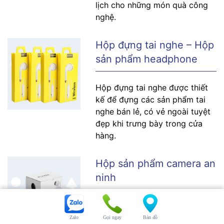
lịch cho những món quà công
nghệ.
Hộp đựng tai nghe – Hộp
sản phẩm headphone
Hộp đựng tai nghe được thiết
kế để đựng các sản phẩm tai
nghe bán lẻ, có vẻ ngoài tuyệt
đẹp khi trưng bày trong cửa
hàng.
Hộp sản phẩm camera an
ninh
Hộp đóng gói camera bền đẹp,
khả năng bảo vệ tốt khi vận
Zalo
Gọi ngay
Bản đồ