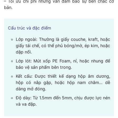
– Tối ưu chi phí nhưng vẫn đảm bảo sự bền chắc cơ
bản.
Cấu trúc và đặc điểm
Lớp ngoài: Thường là giấy couche, kraft, hoặc
giấy tái chế, có thể phủ bóng/mờ, ép kim, hoặc
dập nổi.
Lớp lót: Mút xốp PE Foam, nỉ, hoặc nhung để
bảo vệ sản phẩm bên trong.
Kết cấu: Được thiết kế dạng hộp âm dương,
hộp có nắp gập, hoặc hộp nam châm… dễ
dàng mở đóng.
Độ dày: Từ 1.5mm đến 5mm, chịu được lực nén
và va đập.