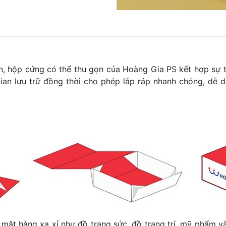
n, hộp cứng có thể thu gọn của Hoàng Gia PS kết hợp sự th
gian lưu trữ đồng thời cho phép lắp ráp nhanh chóng, dễ
 mặt hàng xa xỉ như đồ trang sức, đồ trang trí, mỹ phẩm v