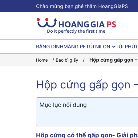
Chào mừng bạn ghé thăm HoangGiaPS
BĂNG DÍNH
MÀNG PE
TÚI NILON
TÚI PHỨ
/
/
Hộp cứng gấp gọn – 
Home
Bao bì giấy
Hộp cứng gấp gọn – 
Mục lục nội dung
Hộp cứng có thể gấp gọn- Giải ph