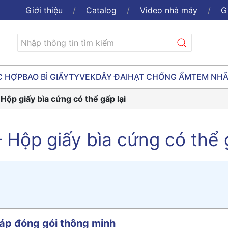
Giới thiệu
Catalog
Video nhà máy
G
C HỢP
BAO BÌ GIẤY
TYVEK
DÂY ĐAI
HẠT CHỐNG ẨM
TEM NH
Hộp giấy bìa cứng có thể gấp lại
Hộp giấy bìa cứng có thể g
áp đóng gói thông minh