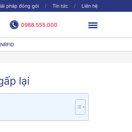
iải pháp đóng gói
Tin tức
Liên hệ
0988.555.000
ÃN
RFID
ấp lại