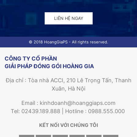
LIÊN HỆ NGAY
© 2018 HoangGiaPS - All rights reserved.
CÔNG TY CỔ PHẦN
GIẢI PHÁP ĐÓNG GÓI HOÀNG GIA
Địa chỉ : Tòa nhà ACCI, 210 Lê Trọng Tấn, Thanh
Xuân, Hà Nội
Email : kinhdoanh@hoanggiaps.com
Tel: 02439.189.888 | Hotline : 0988.555.000
KẾT NỐI VỚI CHÚNG TÔI