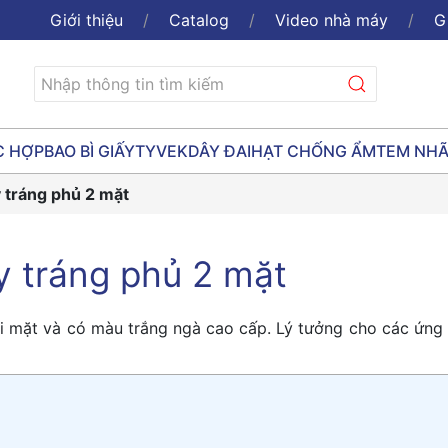
Giới thiệu
Catalog
Video nhà máy
G
C HỢP
BAO BÌ GIẤY
TYVEK
DÂY ĐAI
HẠT CHỐNG ẨM
TEM NH
y tráng phủ 2 mặt
y tráng phủ 2 mặt
ai mặt và có màu trắng ngà cao cấp. Lý tưởng cho các ứng 