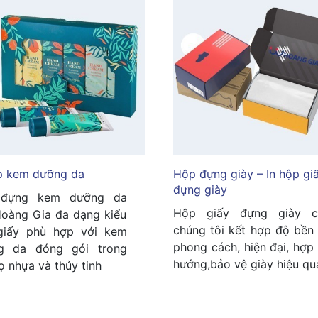
p kem dưỡng da
Hộp đựng giày – In hộp giâ
đựng giày
đựng kem dưỡng da
Hộp giấy đựng giày c
oàng Gia đa dạng kiểu
chúng tôi kết hợp độ bền
giấy phù hợp với kem
phong cách, hiện đại, hợp
g da đóng gói trong
hướng,bảo vệ giày hiệu qu
lọ nhựa và thủy tinh