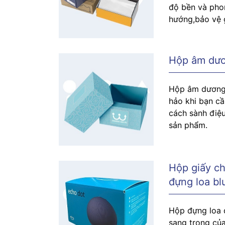
độ bền và phon
hướng,bảo vệ g
Hộp âm dươ
Hộp âm dương 
hảo khi bạn c
cách sành điệu
sản phẩm.
Hộp giấy ch
đựng loa bl
Hộp đựng loa 
sang trọng củ