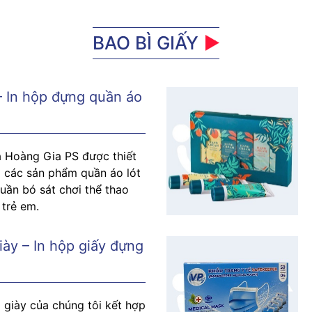
BAO BÌ GIẤY
– In hộp đựng quần áo
a Hoàng Gia PS được thiết
i các sản phẩm quần áo lót
uần bó sát chơi thể thao
 trẻ em.
y – In hộp giấy đựng
 giày của chúng tôi kết hợp