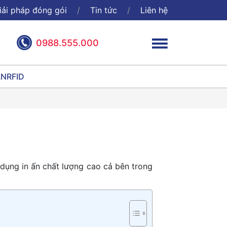
iải pháp đóng gói
Tin tức
Liên hệ
0988.555.000
ÃN
RFID
dụng in ấn chất lượng cao cả bên trong