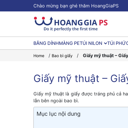
Chào mừng bạn ghé thăm HoangGiaPS
BĂNG DÍNH
MÀNG PE
TÚI NILON
TÚI PHỨ
/
/
Giấy mỹ thuật – Giấ
Home
Bao bì giấy
Giấy mỹ thuật – Giấ
Giấy mỹ thuật là giấy được tráng phủ cả h
lẫn bên ngoài bao bì.
Mục lục nội dung