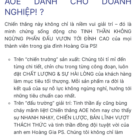
AOE DÀNH CHO DOANH
NGHIỆP! ?
Chiến thắng này không chỉ là niềm vui giải trí – đó là
minh chứng sống động cho TINH THẦN KHÔNG
NGỪNG PHẤN ĐẤU VƯƠN TỚI ĐỈNH CAO của mọi
thành viên trong gia đình Hoàng Gia PS!
Trên “chiến trường” sản xuất: Chúng tôi tỉ mỉ đến
từng chi tiết, chỉn chu trong từng công đoạn, luôn
đặt CHẤT LƯỢNG & SỰ HÀI LÒNG của khách hàng
làm mục tiêu tối thượng. Mỗi sản phẩm ra đời là
kết quả của sự nỗ lực không ngừng nghỉ, hướng tới
những tiêu chuẩn cao nhất.
Trên “đấu trường” giải trí: Tinh thần ấy cũng bùng
cháy mãnh liệt! Chiến thắng AOE hôm nay cho thấy
sự NHANH NHẠY, CHIẾN LƯỢC, BẢN LĨNH VƯỢT
THÁCH THỨC và tinh thần đồng đội tuyệt vời của
anh em Hoàng Gia PS. Chúng tôi không chỉ làm