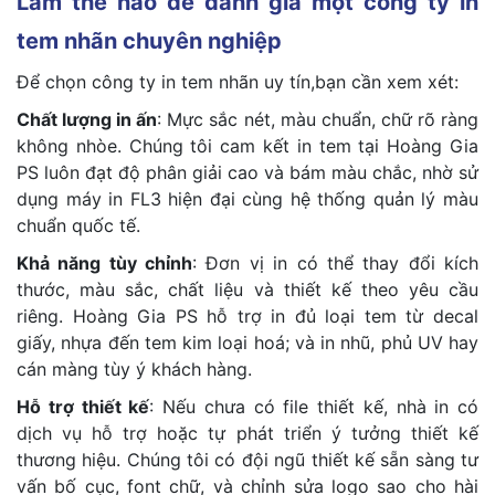
Làm thế nào để đánh giá một công ty in
tem nhãn chuyên nghiệp
Để chọn công ty in tem nhãn uy tín,bạn cần xem xét:
Chất lượng in ấn
: Mực sắc nét, màu chuẩn, chữ rõ ràng
không nhòe. Chúng tôi cam kết in tem tại Hoàng Gia
PS luôn đạt độ phân giải cao và bám màu chắc, nhờ sử
dụng máy in FL3 hiện đại cùng hệ thống quản lý màu
chuẩn quốc tế.
Khả năng tùy chỉnh
: Đơn vị in có thể thay đổi kích
thước, màu sắc, chất liệu và thiết kế theo yêu cầu
riêng. Hoàng Gia PS hỗ trợ in đủ loại tem từ decal
giấy, nhựa đến tem kim loại hoá; và in nhũ, phủ UV hay
cán màng tùy ý khách hàng.
Hỗ trợ thiết kế
: Nếu chưa có file thiết kế, nhà in có
dịch vụ hỗ trợ hoặc tự phát triển ý tưởng thiết kế
thương hiệu. Chúng tôi có đội ngũ thiết kế sẵn sàng tư
vấn bố cục, font chữ, và chỉnh sửa logo sao cho hài