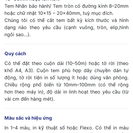
Tem Nhãn bảo hành/ Tem tròn có đường kính 8–20mm
hoặc chữ nhật 10×15 – 20×40mm, tuỳ mục đích.
Chúng tôi có thể cắt tem bất kỳ kích thước và hình
dạng nào theo yêu cầu (cạnh vuông, tròn, elip,hình
ngôi sao…).
Quy cách
Có thể đặt theo cuộn dài (10–50m) hoặc tờ rời (theo
khổ A4, A3). Cuộn tem phù hợp dây chuyền dán tự
động, tờ rời tiện in số lượng ít hoặc dùng văn phòng.
Chiều rộng phổ biến từ 10mm–100mm (có thể rộng
hơn theo máy in), độ dài in linh hoạt theo yêu cầu (từ
vài cm đến hàng mét).
Màu sắc và hiệu ứng
In 1–4 màu, in kỹ thuật số hoặc Flexo. Có thể in màu