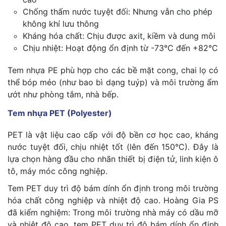
Chống thấm nước tuyệt đối: Nhưng vẫn cho phép
không khí lưu thông
Kháng hóa chất: Chịu được axit, kiềm và dung môi
Chịu nhiệt: Hoạt động ổn định từ -73°C đến +82°C
Tem nhựa PE phù hợp cho các bề mặt cong, chai lọ có
thể bóp méo (như bao bì dạng tuýp) và môi trường ẩm
ướt như phòng tắm, nhà bếp.
Tem nhựa PET (Polyester)
PET là vật liệu cao cấp với độ bền cơ học cao, kháng
nước tuyệt đối, chịu nhiệt tốt (lên đến 150°C). Đây là
lựa chọn hàng đầu cho nhãn thiết bị điện tử, linh kiện ô
tô, máy móc công nghiệp.
Tem PET duy trì độ bám dính ổn định trong môi trường
hóa chất công nghiệp và nhiệt độ cao. Hoàng Gia PS
đã kiểm nghiệm: Trong môi trường nhà máy có dầu mỡ
và nhiệt độ cao, tem PET duy trì độ bám dính ổn định