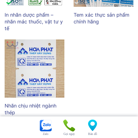
In nhãn dược phẩm –
Tem xác thực sản phẩm
nhãn mác thuốc, vật tư y
chính hãng
tế
Nhãn chịu nhiệt ngành
thép
Zalo
Gọi ngay
Bản đồ
TEM NHÃN MÁC