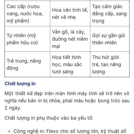
Cao cấp (rượu
Tạo cảm giác
Hoa văn tinh tế,
vang, nước hoa,
đẳng cấp, sang
nét vẽ nhẹ
mỹ phẩm)
trọng
Vân gỗ, lá cây,
Tự nhiên (mỹ
Gợi sự gần gũi
đường nét mềm
phẩm hữu cơ)
thiên nhiên
mại
Họa tiết hình
Thu hút giới
Trẻ trung, năng
học, màu sắc
trẻ, tạo năng
động
tươi sáng
lượng
Chất lượng in
Một thiết kế đẹp trên màn hình máy tính sẽ trở nên vô
nghĩa nếu bản in bị nhòe, phai màu hoặc bong tróc sau
2 ngày.
Chất lượng in phụ thuộc vào ba yếu tố:
Công nghệ in: Flexo cho số lượng lớn, kỹ thuật số