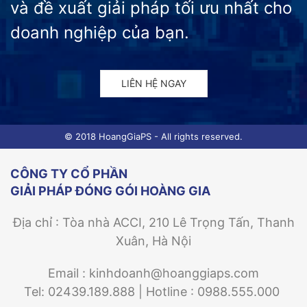
và đề xuất giải pháp tối ưu nhất cho
doanh nghiệp của bạn.
LIÊN HỆ NGAY
© 2018 HoangGiaPS - All rights reserved.
CÔNG TY CỔ PHẦN
GIẢI PHÁP ĐÓNG GÓI HOÀNG GIA
Địa chỉ : Tòa nhà ACCI, 210 Lê Trọng Tấn, Thanh
Xuân, Hà Nội
Email : kinhdoanh@hoanggiaps.com
Tel: 02439.189.888 | Hotline : 0988.555.000