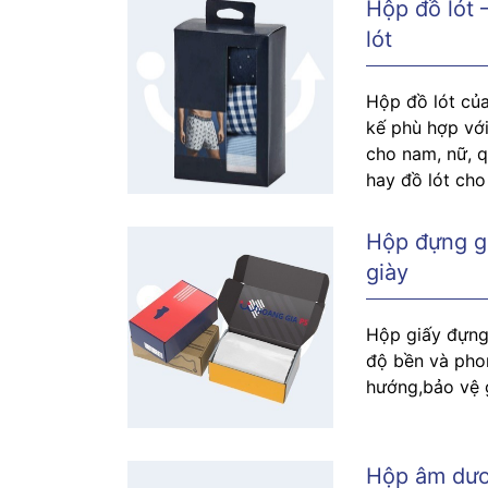
Hộp đồ lót 
lót
Hộp đồ lót củ
kế phù hợp vớ
cho nam, nữ, q
hay đồ lót cho
Hộp đựng già
giày
Hộp giấy đựng
độ bền và phon
hướng,bảo vệ g
Hộp âm dươ