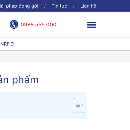
iải pháp đóng gói
Tin tức
Liên hệ
0988.555.000
ÃN
RFID
ản phẩm