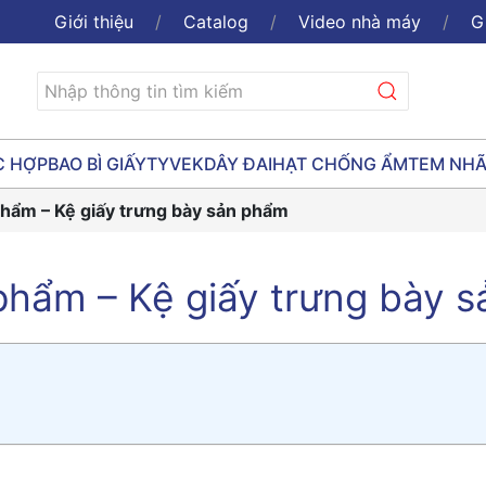
Giới thiệu
Catalog
Video nhà máy
G
C HỢP
BAO BÌ GIẤY
TYVEK
DÂY ĐAI
HẠT CHỐNG ẨM
TEM NH
ẩm – Kệ giấy trưng bày sản phẩm
ẩm – Kệ giấy trưng bày s