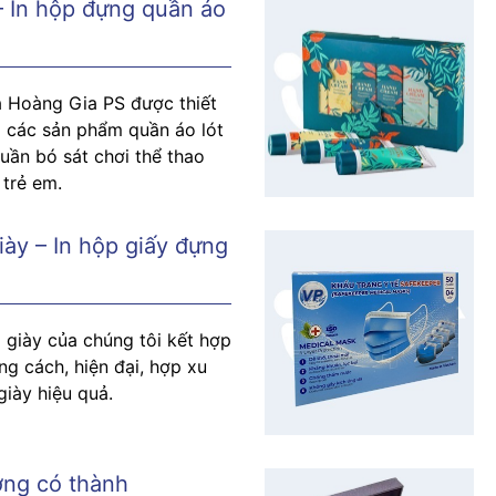
– In hộp đựng quần áo
a Hoàng Gia PS được thiết
i các sản phẩm quần áo lót
uần bó sát chơi thể thao
 trẻ em.
y – In hộp giấy đựng
 giày của chúng tôi kết hợp
g cách, hiện đại, hợp xu
iày hiệu quả.
ng có thành