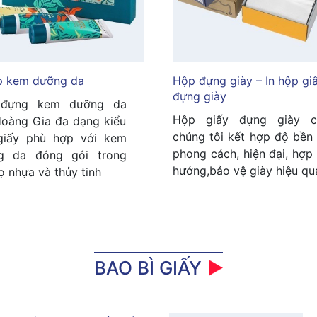
p kem dưỡng da
Hộp đựng giày – In hộp giâ
đựng giày
đựng kem dưỡng da
Hộp giấy đựng giày c
oàng Gia đa dạng kiểu
chúng tôi kết hợp độ bền
giấy phù hợp với kem
phong cách, hiện đại, hợp
g da đóng gói trong
hướng,bảo vệ giày hiệu qu
lọ nhựa và thủy tinh
BAO BÌ GIẤY