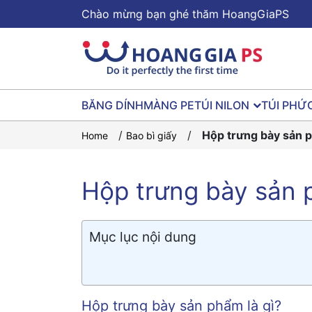
Chào mừng bạn ghé thăm HoangGiaPS
BĂNG DÍNH
MÀNG PE
TÚI NILON
TÚI PHỨ
/
/
Hộp trưng bày sản ph
Home
Bao bì giấy
Hộp trưng bày sản ph
Mục lục nội dung
Hộp trưng bày sản phẩm là gì?