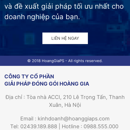
và đề xuất giải pháp tối ưu nhất cho
doanh nghiệp của bạn.
LIÊN HỆ NGAY
© 2018 HoangGiaPS - All rights reserved.
CÔNG TY CỔ PHẦN
GIẢI PHÁP ĐÓNG GÓI HOÀNG GIA
Địa chỉ : Tòa nhà ACCI, 210 Lê Trọng Tấn, Thanh
Xuân, Hà Nội
Email : kinhdoanh@hoanggiaps.com
Tel: 02439.189.888 | Hotline : 0988.555.000