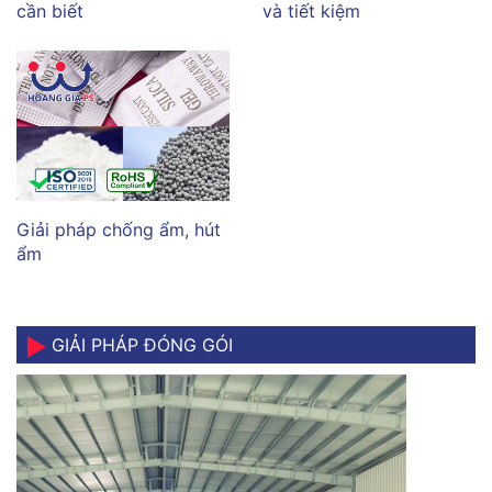
cần biết
và tiết kiệm
Giải pháp chống ẩm, hút
ẩm
GIẢI PHÁP ĐÓNG GÓI