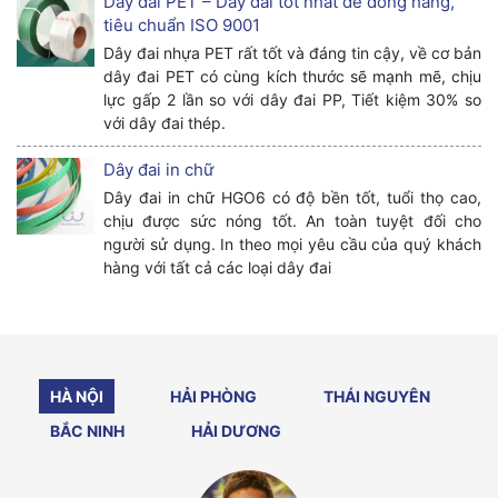
Dây đai PET – Dây đai tốt nhất để đóng hàng,
tiêu chuẩn ISO 9001
Dây đai nhựa PET rất tốt và đáng tin cậy, về cơ bản
dây đai PET có cùng kích thước sẽ mạnh mẽ, chịu
lực gấp 2 lần so với dây đai PP, Tiết kiệm 30% so
với dây đai thép.
Dây đai in chữ
Dây đai in chữ HGO6 có độ bền tốt, tuổi thọ cao,
chịu được sức nóng tốt. An toàn tuyệt đối cho
người sử dụng. In theo mọi yêu cầu của quý khách
hàng với tất cả các loại dây đai
HÀ NỘI
HẢI PHÒNG
THÁI NGUYÊN
BẮC NINH
HẢI DƯƠNG