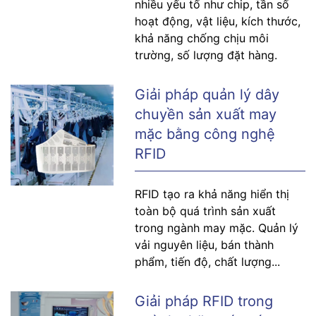
nhiều yếu tố như chip, tần số
hoạt động, vật liệu, kích thước,
khả năng chống chịu môi
trường, số lượng đặt hàng.
Giải pháp quản lý dây
chuyền sản xuất may
mặc bằng công nghệ
RFID
RFID tạo ra khả năng hiển thị
toàn bộ quá trình sản xuất
trong ngành may mặc. Quản lý
vải nguyên liệu, bán thành
phẩm, tiến độ, chất lượng...
Giải pháp RFID trong