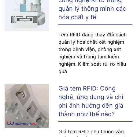
quản lý thông minh các
hóa chất y tế
Tem RFID đang thay đổi cách
quản lý hóa chất xét nghiệm
trong bệnh viện, phòng xét
nghiệm và trung tâm kiểm
nghiệm. Kiểm soát rủi ro hiệu
quả
Giá tem RFID: Công
nghệ, ứng dụng và chi
phí ảnh hưởng đến giá
thành như thế nào?
Giá tem RFID phụ thuộc vào