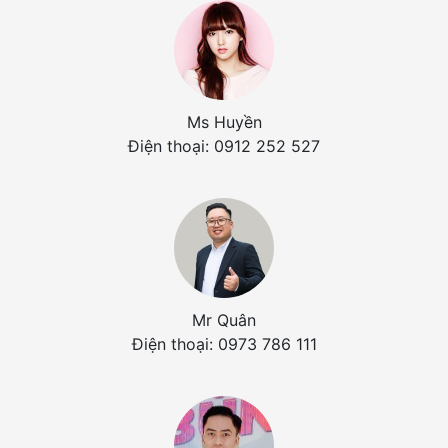
Ms Huyền
Điện thoại: 0912 252 527
Mr Quân
Điện thoại: 0973 786 111