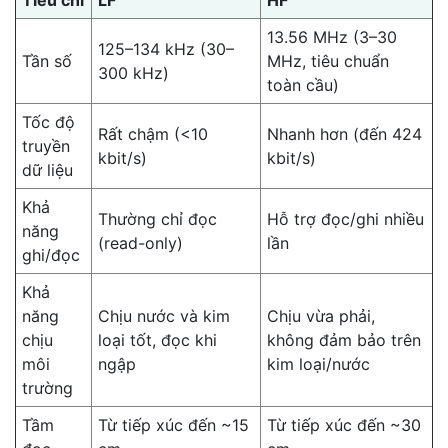
Tiêu chí
LF
HF
13.56 MHz (3–30
125–134 kHz (30–
Tần số
MHz, tiêu chuẩn
300 kHz)
toàn cầu)
Tốc độ
Rất chậm (<10
Nhanh hơn (đến 424
truyền
kbit/s)
kbit/s)
dữ liệu
Khả
Thường chỉ đọc
Hỗ trợ đọc/ghi nhiều
năng
(read-only)
lần
ghi/đọc
Khả
năng
Chịu nước và kim
Chịu vừa phải,
chịu
loại tốt, đọc khi
không đảm bảo trên
môi
ngập
kim loại/nước
trường
Tầm
Từ tiếp xúc đến ~15
Từ tiếp xúc đến ~30