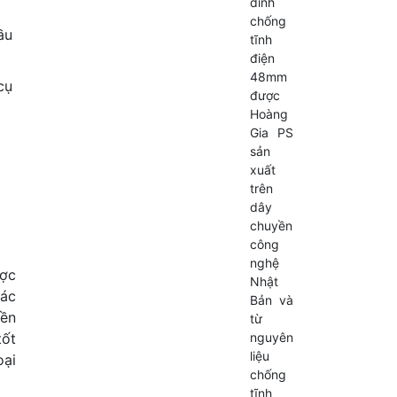
dính
chống
ầu
tĩnh
điện
48mm
cụ
được
Hoàng
Gia PS
sản
xuất
trên
dây
chuyền
công
nghệ
ược
Nhật
các
Bản và
ền
từ
nguyên
tốt
liệu
oại
chống
tĩnh