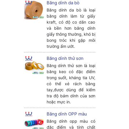
Băng dính da bò
Băng dính da bò là loại
băng dính làm từ giấy
kraft, có độ co dãn cao
và bền hơn băng dính
giấy thông thường, khó bị
bong tróc khi gặp môi
trường ẩm ướt.
Băng dính thử sơn
Băng dính thử sơn là loại
băng keo có đặc điểm
trong suốt, kháng tia UV,
có thể xé rách bằng
tay,được dùng để kiểm
tra độ bám dính của sơn
hoặc mực in.
Băng dính OPP màu
Băng dính opp màu có
đặc điểm và tính chất