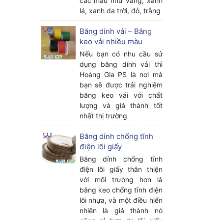
các màu như vàng, xanh
lá, xanh da trời, đỏ, trắng
Băng dính vải – Băng
keo vải nhiều màu
Nếu bạn có nhu cầu sử
dụng băng dính vải thì
Hoàng Gia PS là nơi mà
bạn sẽ được trải nghiệm
băng keo vải với chất
lượng và giá thành tốt
nhất thị trường
Băng dính chống tĩnh
điện lõi giấy
Băng dính chống tĩnh
t
điện lõi giấy thân thiện
với môi trường hơn là
băng keo chống tĩnh điện
lõi nhựa, và một điều hiển
nhiên là giá thành nó