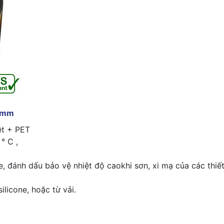
50mm
ệt + PET
° C ,
ne, đánh dấu bảo vệ nhiệt độ caokhi sơn, xi mạ của các thiế
silicone, hoặc từ vải.