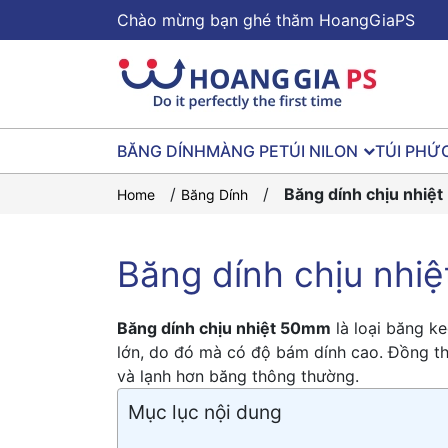
Chào mừng bạn ghé thăm HoangGiaPS
BĂNG DÍNH
MÀNG PE
TÚI NILON
TÚI PHỨ
/
/
Băng dính chịu nhiệ
Home
Băng Dính
Băng dính chịu nhi
Băng dính chịu nhiệt 50mm
là loại băng keo
lớn, do đó mà có độ bám dính cao. Đồn
và lạnh hơn băng thông thường.
Mục lục nội dung