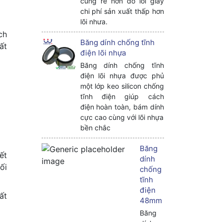
cũng rẻ hơn do lõi giấy
chi phí sản xuất thấp hơn
lõi nhưa.
ch
Băng dính chống tĩnh
ất
điện lõi nhựa
Băng dính chống tĩnh
điện lõi nhựa được phủ
một lớp keo silicon chống
tĩnh điện giúp cách
điện hoàn toàn, bám dính
cực cao cùng với lõi nhựa
bền chắc
Băng
ết
dính
ối
chống
tĩnh
điện
́t
48mm
Băng