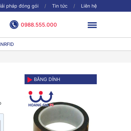
iải pháp đóng gói
Tin tức
Liên hệ
0988.555.000
ÃN
RFID
BĂNG DÍNH
o