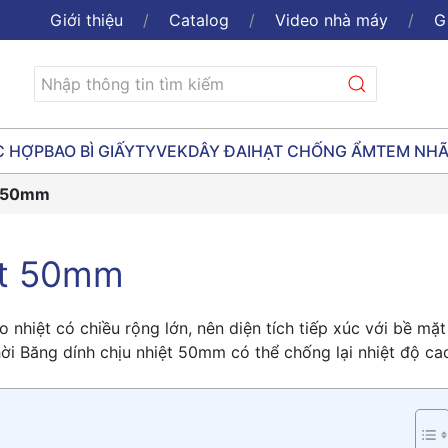
Giới thiệu
Catalog
Video nhà máy
G
C HỢP
BAO BÌ GIẤY
TYVEK
DÂY ĐAI
HẠT CHỐNG ẨM
TEM NH
t 50mm
ệt 50mm
 nhiệt có chiều rộng lớn, nên diện tích tiếp xúc với bề mặt
g thời Băng dính chịu nhiệt 50mm có thể chống lại nhiệt độ ca